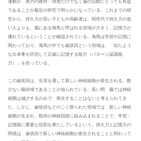
運動が、体力の維持・増進だけでなく脳の活動にとっても有益
であることが最近の研究で明らかになっている。これまでの研
究から、持久力が高い子どもや高齢者は、同世代で持久力の低
い人よりも、脳にある海馬と呼ばれる領域が大きく、記憶力が
優れているということが確認されている。海馬は学習や記憶に
関わっており、海馬の中でも歯状回という領域は、「似たよう
な出来事を区別して正確に記憶する能力（パターン認識能
力）」を担っている。
この歯状回は、生涯を通して新しい神経細胞が産生される、数
少ない脳領域であることが知られている。長い間、脳では神経
細胞は減少するのみで、再生することはないと考えられてき
た。しかし、歯状回などのごく限られた領域では、新しい神経
細胞が生まれ、既存の神経回路に組み込まれることで、学習・
記憶能に重要な役割を果たしているという。持久力と記憶力の
関係は、歯状回で新しい神経細胞が産生されることと関わって