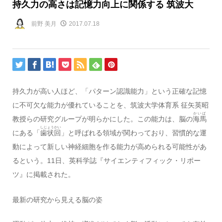
持久力の高さは記憶力向上に関係する 筑波大
前野 美月
2017.07.18
持久力が高い人ほど、「パターン認識能力」という正確な記憶
に不可欠な能力が優れていることを、筑波大学体育系 征矢英昭
かいば
教授らの研究グループが明らかにした。この能力は、脳の
海馬
しじょうかい
にある「
歯状回
」と呼ばれる領域が関わっており、習慣的な運
動によって新しい神経細胞を作る能力が高められる可能性があ
るという。11日、英科学誌『サイエンティフィック・リポー
ツ』に掲載された。
最新の研究から見える脳の姿