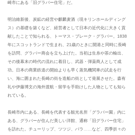
崎市にある「旧グラバー住宅」だ。
明治維新後、炭鉱の経営や麒麟麦酒（現キリンホールディング
ス）の基礎を築くなど、経営者として日本の近代化に大きく貢
献したことで知られる、トーマス・ブレーク・グラバー。1838
年にスコットランドで生まれ、21歳のときに開港と同時に長崎
を訪問、グラバー商会を立ち上げた。当初は生糸や茶の輸出、
その後幕末の時代の流れに着目し、武器・弾薬商人として成
功。日本の商業鉄道の開始よりも早く蒸気機関車の試走を行
い、海に囲まれた長崎の街を造船の街として発展させた。森有
礼や伊藤博文の海外渡航・留学を手助けした人物としても知ら
れている。
長崎市内にある、長崎を代表する観光名所「グラバー園」内に
ある、グラバーが住んだ美しい洋館、通称「旧グラバー住宅」
を訪れた。チューリップ、ツツジ、バラ……など、四季折々の