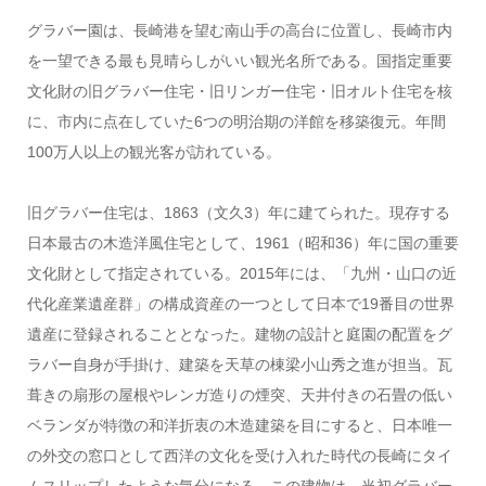
グラバー園は、長崎港を望む南山手の高台に位置し、長崎市内
を一望できる最も見晴らしがいい観光名所である。国指定重要
文化財の旧グラバー住宅・旧リンガー住宅・旧オルト住宅を核
に、市内に点在していた6つの明治期の洋館を移築復元。年間
100万人以上の観光客が訪れている。
旧グラバー住宅は、1863（文久3）年に建てられた。現存する
日本最古の木造洋風住宅として、1961（昭和36）年に国の重要
文化財として指定されている。2015年には、「九州・山口の近
代化産業遺産群」の構成資産の一つとして日本で19番目の世界
遺産に登録されることとなった。建物の設計と庭園の配置をグ
ラバー自身が手掛け、建築を天草の棟梁小山秀之進が担当。瓦
葺きの扇形の屋根やレンガ造りの煙突、天井付きの石畳の低い
ベランダが特徴の和洋折衷の木造建築を目にすると、日本唯一
の外交の窓口として西洋の文化を受け入れた時代の長崎にタイ
ムスリップしたような気分になる。この建物は、当初グラバー