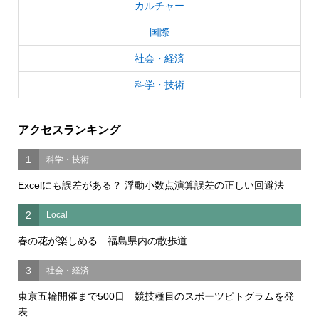
カルチャー
国際
社会・経済
科学・技術
アクセスランキング
1
科学・技術
Excelにも誤差がある？ 浮動小数点演算誤差の正しい回避法
2
Local
春の花が楽しめる 福島県内の散歩道
3
社会・経済
東京五輪開催まで500日 競技種目のスポーツピトグラムを発
表