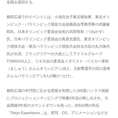
全国を巡回する。
都民広場でのイベントには、小池百合子東京都知事、東京オリ
ンピック・パラリンピック競技大会組織員会専務理事の武藤敏
郎氏、日本オリンピック委員会会長の武田恆和（つねかず）
氏、日本パラリンピック委員会の鳥原光憲氏、東京オリンピッ
ク競技大会・東京パラリンピック競技大会担当大臣の丸川珠代
氏が出演。フラッグツアーの大使としてアイドルグループ
TOKIOの5人と、リオ大会の柔道金メダリスト・ベイカー茉秋
（ましゅう）さんらオリンピアン18人、元射撃選手の田口亜希
さんらパラリンピアン9人が駆けつけた。
都民広場の半円型に広がる壁面を利用した180度パノラマ画面
にプロジェクションマッピングで映像2作品が映し出され、大
会開催3年前のカウントダウンを祝った。約5分間の作品
「Tokyo Experience」は、実写、CG、アニメーションなどを