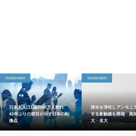
Sustainable
Sustainable
日本人人口1億2000万人割れ
排水を浄化しアンモニ
42年ぶりの節目が示す日本の転
する新触媒を開発 高
換点
大・名大