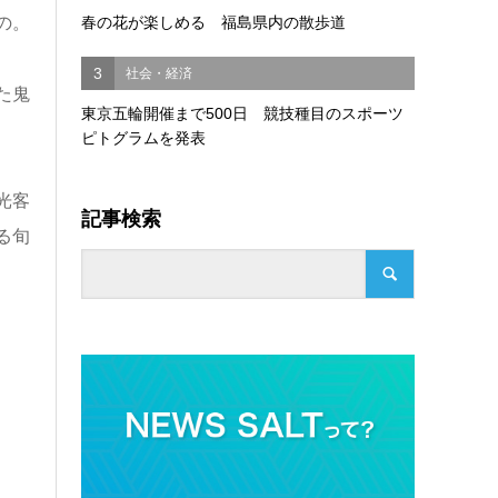
の。
春の花が楽しめる 福島県内の散歩道
3
社会・経済
た鬼
東京五輪開催まで500日 競技種目のスポーツ
ピトグラムを発表
光客
記事検索
る旬