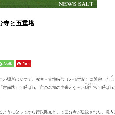
分寺と五重塔
feedly
Pin it
き
この場所はかつて、弥生～古墳時代（5～6世紀）に繁栄した
吉
そうじゃぐう
「吉備路」と呼ばれ、市の名前の由来となった
総社宮
と呼ばれ
。
るようになってから行政拠点として国分寺が建設された。境内