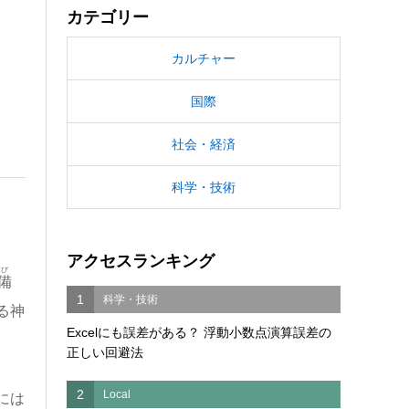
カテゴリー
カルチャー
国際
社会・経済
科学・技術
アクセスランキング
び
備
1
科学・技術
る神
Excelにも誤差がある？ 浮動小数点演算誤差の
正しい回避法
2
Local
には