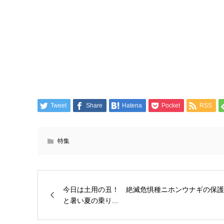
Tweet
Share
Hatena
Pocket
RSS
特集
今日は土用の丑！ 絶滅危惧種ニホンウナギの保護
と暑い夏の乗り...