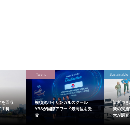
Talent
Sustainable
アを回収
横須賀バイリンガルスクール
近所づき
知工科
YBSが国際アワード最高位を受
策の実施
賞
大が調査