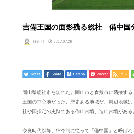
吉備王国の面影残る総社 備中国
碓井 弓
2017.07.26
Tweet
Share
Hatena
Pocket
RSS
岡山県総社市を訪れた。岡山市と倉敷市に隣接する
王国の中心地だった、歴史ある地域だ。周辺地域は
社や国指定の史跡である作山古墳、造山古墳がある
奈良時代以降、律令制に従って「備中国」と呼ばれ