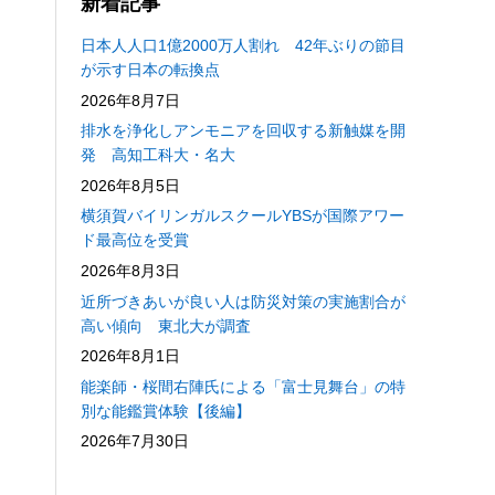
新着記事
日本人人口1億2000万人割れ 42年ぶりの節目
が示す日本の転換点
2026年8月7日
排水を浄化しアンモニアを回収する新触媒を開
発 高知工科大・名大
2026年8月5日
横須賀バイリンガルスクールYBSが国際アワー
ド最高位を受賞
2026年8月3日
近所づきあいが良い人は防災対策の実施割合が
高い傾向 東北大が調査
2026年8月1日
能楽師・桜間右陣氏による「富士見舞台」の特
別な能鑑賞体験【後編】
2026年7月30日