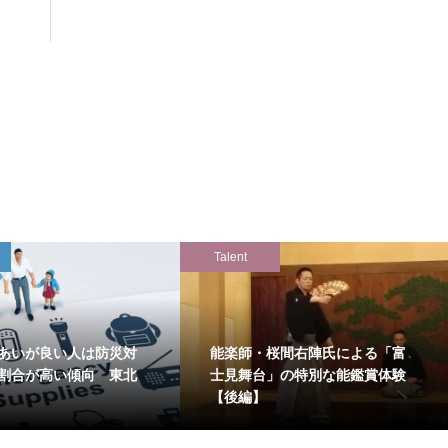
Talent
あいが良い人は防災対
能楽師・桜間右陣氏による「富
割合が高い傾向 東北
士見舞台」の特別な能鑑賞体験
【後編】