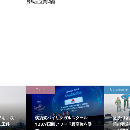
練馬区立美術館
Talent
Sustainable
アを回収
横須賀バイリンガルスクール
近所づき
知工科
YBSが国際アワード最高位を受
策の実施