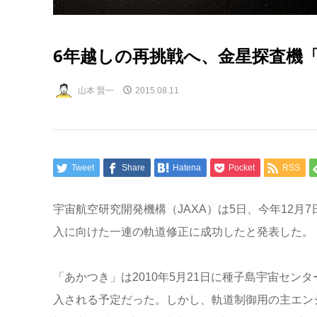
6年越しの再挑戦へ、金星探査機
山本 賢一
2015.08.11
Tweet
Share
Hatena
Pocket
RSS
宇宙航空研究開発機構（JAXA）は5日、今年12
入に向けた一連の軌道修正に成功したと発表した。
「あかつき」は2010年5月21日に種子島宇宙セン
入される予定だった。しかし、軌道制御用の主エン