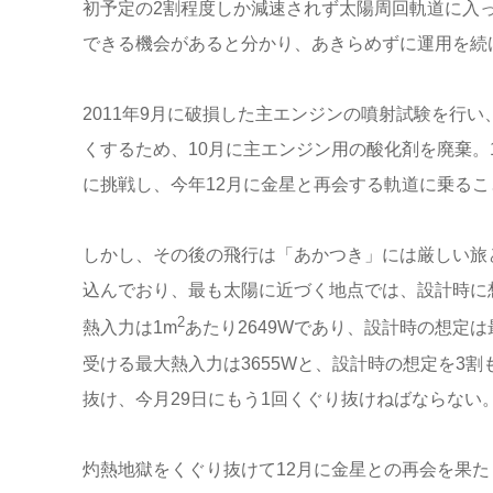
初予定の2割程度しか減速されず太陽周回軌道に入
できる機会があると分かり、あきらめずに運用を続
2011年9月に破損した主エンジンの噴射試験を行
くするため、10月に主エンジン用の酸化剤を廃棄。
に挑戦し、今年12月に金星と再会する軌道に乗るこ
しかし、その後の飛行は「あかつき」には厳しい旅
込んでおり、最も太陽に近づく地点では、設計時に
2
熱入力は1m
あたり2649Wであり、設計時の想定
受ける最大熱入力は3655Wと、設計時の想定を3
抜け、今月29日にもう1回くぐり抜けねばならない
灼熱地獄をくぐり抜けて12月に金星との再会を果