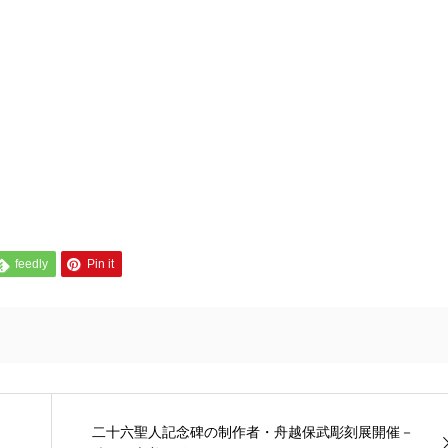
feedly
Pin it
二十六聖人記念碑の制作者・舟越保武彫刻展開催－