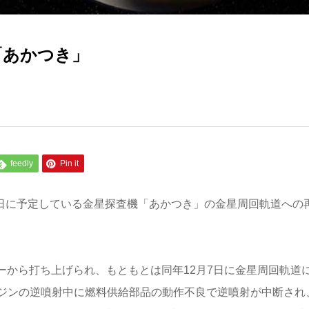
「あかつき」
feedly
Pin it
月7日に予定している金星探査機「あかつき」の金星周回軌道への
ターから打ち上げられ、もともとは同年12月7日に金星周回軌道
ジンの逆噴射中に燃料供給部品の動作不良で逆噴射が中断され