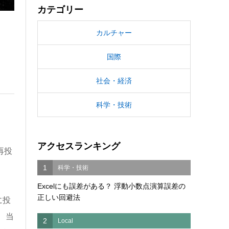
カテゴリー
カルチャー
国際
社会・経済
科学・技術
アクセスランキング
再投
1
科学・技術
Excelにも誤差がある？ 浮動小数点演算誤差の
正しい回避法
に投
、当
2
Local