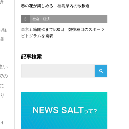
近
春の花が楽しめる 福島県内の散歩道
3
社会・経済
東京五輪開催まで500日 競技種目のスポーツ
も軽
ピトグラムを発表
噴射
記事検索
食い
での
に
ぐり
け