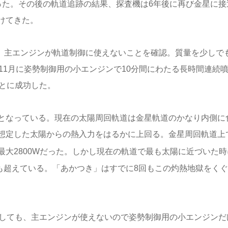
った。その後の軌道追跡の結果、探査機は6年後に再び金星に接
けてきた。
い、主エンジンが軌道制御に使えないことを確認。質量を少しで
11月に姿勢制御用の小エンジンで10分間にわたる長時間連続
とに成功した。
となっている。現在の太陽周回軌道は金星軌道のかなり内側に
想定した太陽からの熱入力をはるかに上回る。金星周回軌道上
は最大2800Wだった。しかし現在の軌道で最も太陽に近づいた時
割も超えている。「あかつき」はすでに8回もこの灼熱地獄をく
。
たしても、主エンジンが使えないので姿勢制御用の小エンジンだ