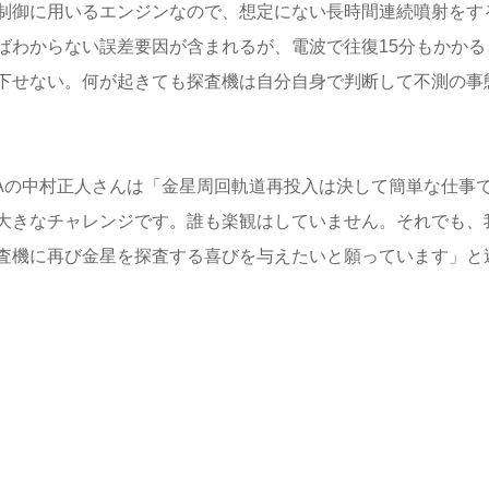
制御に用いるエンジンなので、想定にない長時間連続噴射をす
ばわからない誤差要因が含まれるが、電波で往復15分もかかる
下せない。何が起きても探査機は自分自身で判断して不測の事
XAの中村正人さんは「金星周回軌道再投入は決して簡単な仕事
大きなチャレンジです。誰も楽観はしていません。それでも、
査機に再び金星を探査する喜びを与えたいと願っています」と