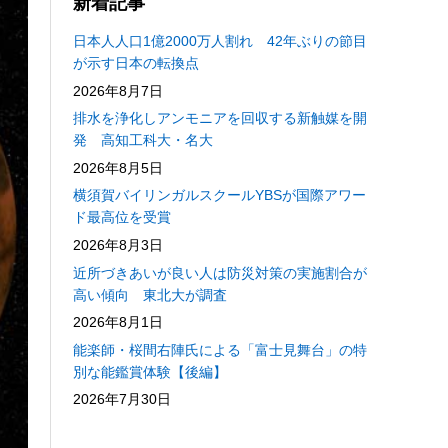
新着記事
日本人人口1億2000万人割れ 42年ぶりの節目
が示す日本の転換点
2026年8月7日
排水を浄化しアンモニアを回収する新触媒を開
発 高知工科大・名大
2026年8月5日
横須賀バイリンガルスクールYBSが国際アワー
ド最高位を受賞
2026年8月3日
近所づきあいが良い人は防災対策の実施割合が
高い傾向 東北大が調査
2026年8月1日
能楽師・桜間右陣氏による「富士見舞台」の特
別な能鑑賞体験【後編】
2026年7月30日