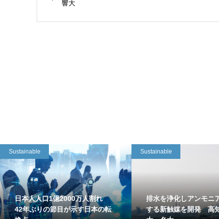
響大
Sustainable
Sustainable
日本人人口1億2000万人割れ
排水を浄化しアンモニ
42年ぶりの節目が示す日本の転
する新触媒を開発 高