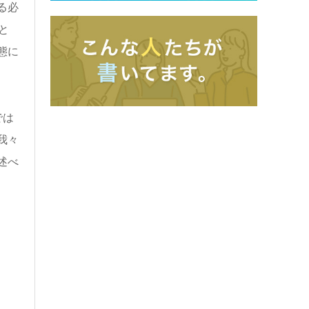
る必
と
態に
では
我々
述べ