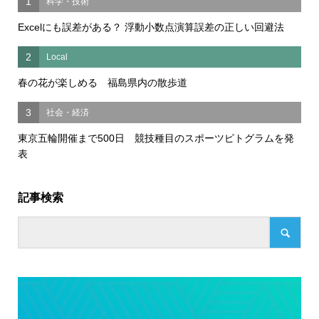
1
科学・技術
Excelにも誤差がある？ 浮動小数点演算誤差の正しい回避法
2
Local
春の花が楽しめる 福島県内の散歩道
3
社会・経済
東京五輪開催まで500日 競技種目のスポーツピトグラムを発
表
記事検索