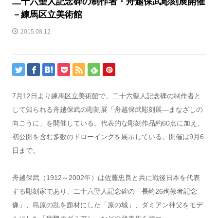
二十六聖人記念碑の制作者・舟越保武彫刻展開催
－練馬区立美術館
2015.08.12
7月12日より練馬区立美術館で、二十六聖人記念碑の制作者と
して知られる舟越保武の彫刻展「舟越保武彫刻展―まなざしの
向こうに」を開催している。代表的な彫刻作品約60点に加え、
初公開を含む多数のドローイングを展示している。開催は9月6
日まで。
舟越保武（1912～2002年）は佐藤忠良と共に戦後日本を代表
する彫刻家であり、二十六聖人記念碑の「長崎26殉教者記念
像」、島原の乱を題材にした「原の城」、ダミアン神父をモデ