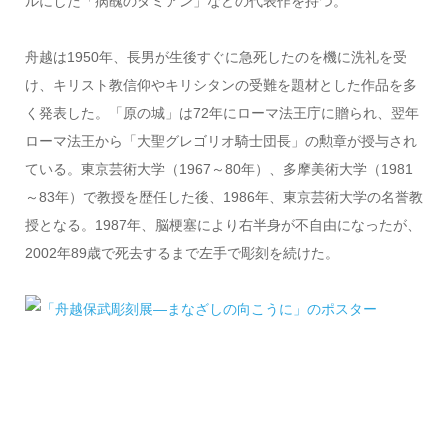
ルにした「病醜のダミアン」などの代表作を持つ。
舟越は1950年、長男が生後すぐに急死したのを機に洗礼を受
け、キリスト教信仰やキリシタンの受難を題材とした作品を多
く発表した。「原の城」は72年にローマ法王庁に贈られ、翌年
ローマ法王から「大聖グレゴリオ騎士団長」の勲章が授与され
ている。東京芸術大学（1967～80年）、多摩美術大学（1981
～83年）で教授を歴任した後、1986年、東京芸術大学の名誉教
授となる。1987年、脳梗塞により右半身が不自由になったが、
2002年89歳で死去するまで左手で彫刻を続けた。