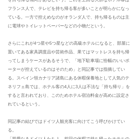
フランス人で、テレビを持ち帰る客が多いことが明らかになっ
ている。一方で控えめなのがオランダ人で、持ち帰るものは主
に電球やトイレットペーパーなどの小物だという。
さらにこれが4つ星や5つ星などの高級ホテルになると、部屋に
置いてある家具調度品や芸術作品、果てはマットレスを持ち帰
ってしまうケースがあるそうで、「地下駐車場に恰幅のいいポ
ーターが控えているのはそのため」と同記事では指摘してい
る。スペイン領カナリア諸島にある休暇保養地として人気のテ
ネリフェ島では、ホテル客の4人に3人は不法な「持ち帰り」を
すると言われており、このためホテル宿泊料金が高めに設定さ
れているという。
同記事の結びではドイツ人観光客に向けてこう呼びかけてい
る。
「親愛なるドイツ人たちよ。前回の休暇で持ち帰ったホテルの