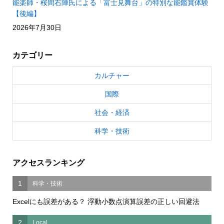
能楽師・桜間右陣氏による「富士見舞台」の特別な能鑑賞体験
【後編】
2026年7月30日
カテゴリー
カルチャー
国際
社会・経済
科学・技術
アクセスランキング
1
科学・技術
Excelにも誤差がある？ 浮動小数点演算誤差の正しい回避法
2
Local