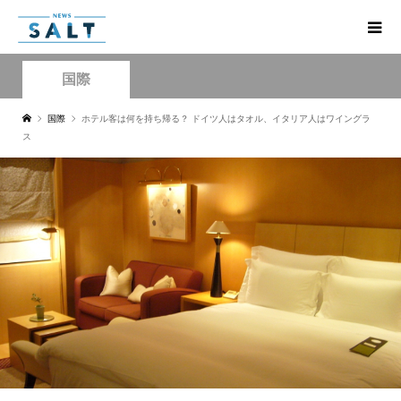
国際
国際
ホテル客は何を持ち帰る？ ドイツ人はタオル、イタリア人はワイングラ
ス