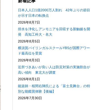
新着記事
日本人人口1億2000万人割れ 42年ぶりの節目
が示す日本の転換点
2026年8月7日
排水を浄化しアンモニアを回収する新触媒を開
発 高知工科大・名大
2026年8月5日
横須賀バイリンガルスクールYBSが国際アワー
ド最高位を受賞
2026年8月3日
近所づきあいが良い人は防災対策の実施割合が
高い傾向 東北大が調査
2026年8月1日
能楽師・桜間右陣氏による「富士見舞台」の特
別な能鑑賞体験【後編】
2026年7月30日