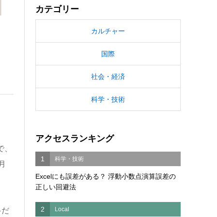
カテゴリー
カルチャー
国際
社会・経済
科学・技術
アクセスランキング
で、
1
科学・技術
月
Excelにも誤差がある？ 浮動小数点演算誤差の
正しい回避法
2
Local
多だ