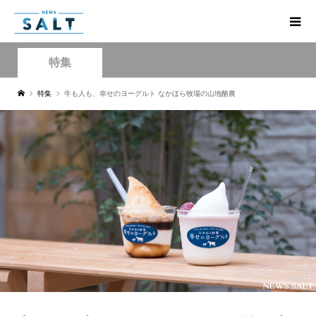
特集
特集
牛も人も、幸せのヨーグルト なかほら牧場の山地酪農