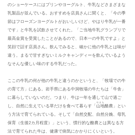
のショーケースにはプリンやヨーグルト、牛乳などさまざまな
乳製品が並んでいる。おすすめを店員さんに聞くと、「今の季
節はフローズンヨーグルトがおいしいけど、やはり牛乳が一番
です」と牛乳を試飲させてくれた。「ご当地牛乳グランプリで
最高金賞を受賞したことがあるので、日本一の牛乳ですよ」と
笑顔で話す店員さん。飲んでみると、確かに他の牛乳とは味が
違う。まるで甘すぎないミルクキャンディーを飲んでいるよう
なそんな優しい味のする牛乳だった。
ここの牛乳の何が他の牛乳と違うのかというと、「牧場での牛
の育て方」にある。岩手県にある中洞牧場の牛たちは「牛舎」
に暮らしていないのだ。つまり、牛は一年を通して山で過ご
やまち
し、自然に生えている草だけを食べて暮らす「
山地
酪農」とい
う方法で育てられている。そして「自然交配、自然分娩、母乳
保育（生後2カ月程度）」という、慣行的な酪農とは異なる方
法で育てられた牛は、健康で病気にかかりにくいという。