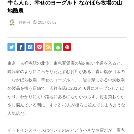
牛も人も、幸せのヨーグルト なかほら牧場の山
地酪農
碓井 弓
2017.08.02
東京・吉祥寺駅の北側、東急百貨店の脇の細い小道を入ると、
隠れ家のようにこっそりたたずむお店がある。青い旗が目印の
「なかほら牧場 幸せのヨーグルト」。岩手県にある中洞牧場
の製品を扱う店舗で、吉祥寺店は2016年6月にオープンしたば
かり。わかりにくい路地にあるにもかかわらず、何を買おうか
少し悩んでいる間に、すぐ2～3人が後ろに並んでしまうような
人気店だ。
イートインスペースはベンチのみという小さなお店だが、店内