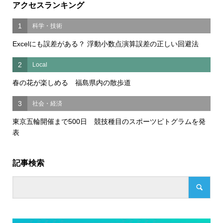
アクセスランキング
1
科学・技術
Excelにも誤差がある？ 浮動小数点演算誤差の正しい回避法
2
Local
春の花が楽しめる 福島県内の散歩道
3
社会・経済
東京五輪開催まで500日 競技種目のスポーツピトグラムを発
表
記事検索