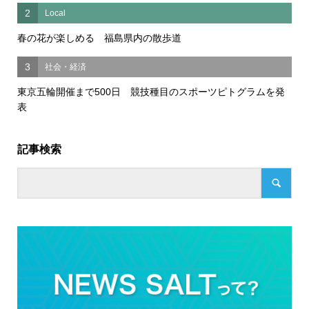
2
Local
春の花が楽しめる 福島県内の散歩道
3
社会・経済
東京五輪開催まで500日 競技種目のスポーツピトグラムを発
表
記事検索