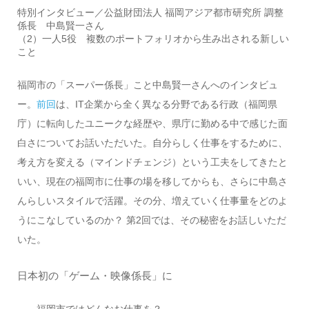
特別インタビュー／公益財団法人 福岡アジア都市研究所 調整
係長 中島賢一さん
（2）一人5役 複数のポートフォリオから生み出される新しい
こと
福岡市の「スーパー係長」こと中島賢一さんへのインタビュ
ー。
前回
は、IT企業から全く異なる分野である行政（福岡県
庁）に転向したユニークな経歴や、県庁に勤める中で感じた面
白さについてお話いただいた。自分らしく仕事をするために、
考え方を変える（マインドチェンジ）という工夫をしてきたと
いい、現在の福岡市に仕事の場を移してからも、さらに中島さ
んらしいスタイルで活躍。その分、増えていく仕事量をどのよ
うにこなしているのか？ 第2回では、その秘密をお話しいただ
いた。
日本初の「ゲーム・映像係長」に