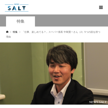
特集
特集
「仕事、楽しめてる？」スーパー係長 中島賢一さん（2）5つの顔を持つ
理由