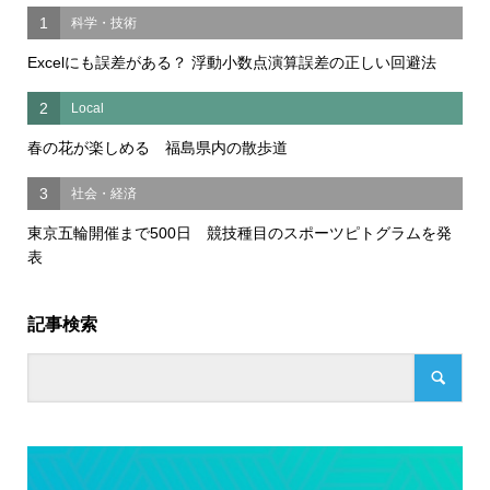
1
科学・技術
Excelにも誤差がある？ 浮動小数点演算誤差の正しい回避法
2
Local
春の花が楽しめる 福島県内の散歩道
3
社会・経済
東京五輪開催まで500日 競技種目のスポーツピトグラムを発
表
記事検索