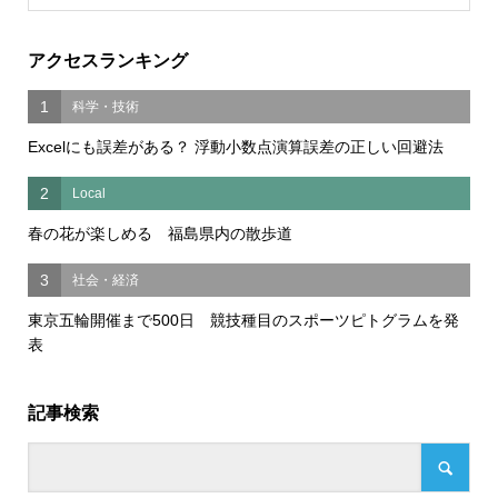
アクセスランキング
1
科学・技術
Excelにも誤差がある？ 浮動小数点演算誤差の正しい回避法
2
Local
春の花が楽しめる 福島県内の散歩道
3
社会・経済
東京五輪開催まで500日 競技種目のスポーツピトグラムを発
表
記事検索