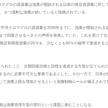
クロマグロの資源量は漁業が開始される以前の推定資源量に対し
り、かつ過剰な漁獲が続いていると指摘されている。
平洋クロマグロの資源量を2030年までに、漁業が開始される
ルまで回復させるべきとの声明を発表していた。これを受けて北
に推定初期資源量の20％を、少なくとも60％の確率で達成する
てられたこと、次期回復目標と目標を達成する方策が立てられ
するのに必要不可欠な要素であるとした。その一方で、日本が
じて漁獲上限を増加させるという漁獲制御ルールが修正されて
国は漁獲管理方策の実行という課題に進むことになる。