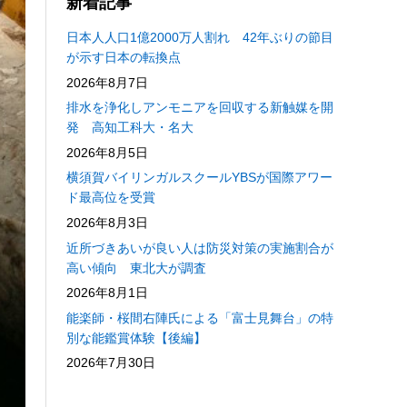
新着記事
日本人人口1億2000万人割れ 42年ぶりの節目
が示す日本の転換点
2026年8月7日
排水を浄化しアンモニアを回収する新触媒を開
発 高知工科大・名大
2026年8月5日
横須賀バイリンガルスクールYBSが国際アワー
ド最高位を受賞
2026年8月3日
近所づきあいが良い人は防災対策の実施割合が
高い傾向 東北大が調査
2026年8月1日
能楽師・桜間右陣氏による「富士見舞台」の特
別な能鑑賞体験【後編】
2026年7月30日