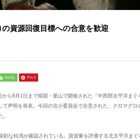
ロの資源回復目標への合意を歓迎
feedly
Pin it
8日から9月1日まで韓国・釜山で開催された「中西部太平洋まぐ
際して声明を発表。今回の北小委員会で合意された、クロマグロ
た。
深刻な枯渇が確認されている。資源量を評価する北太平洋まぐ