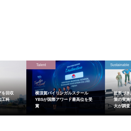
Talent
Sustainable
アを回収
横須賀バイリンガルスクール
近所づき
知工科
YBSが国際アワード最高位を受
策の実施
賞
大が調査