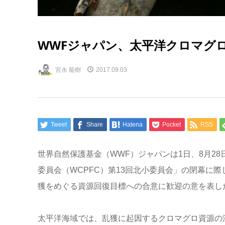
WWFジャパン、太平洋クロマグ
宮永 龍樹
2017.09.03
Tweet
Share
Hatena
Pocket
RSS
世界自然保護基金（WWF）ジャパンは1日、8月2
委員会（WCPFC）第13回北小委員会」の閉幕に
獲をめぐる資源回復目標への合意に歓迎の意を表し
太平洋海域では、乱獲に起因するクロマグロ資源の