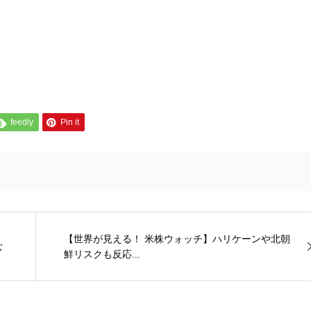
feedly
Pin it
【世界が見える！ 米株ウォッチ】ハリケーンや北朝
む
鮮リスクも反応...