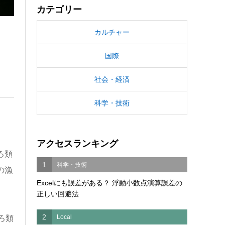
カテゴリー
カルチャー
国際
社会・経済
科学・技術
アクセスランキング
ろ類
1
科学・技術
の漁
Excelにも誤差がある？ 浮動小数点演算誤差の
正しい回避法
2
Local
ろ類