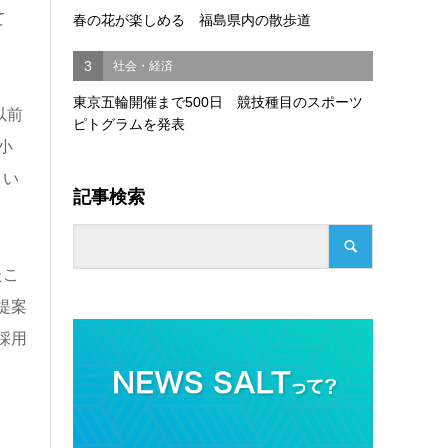
て
春の花が楽しめる 福島県内の散歩道
3
社会・経済
東京五輪開催まで500日 競技種目のスポーツ
以前
ピトグラムを発表
小
とい
記事検索
たこ
提案
採用