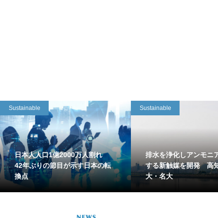
Sustainable
Sustainable
日本人人口1億2000万人割れ
排水を浄化しアンモニ
42年ぶりの節目が示す日本の転
する新触媒を開発 高
換点
大・名大