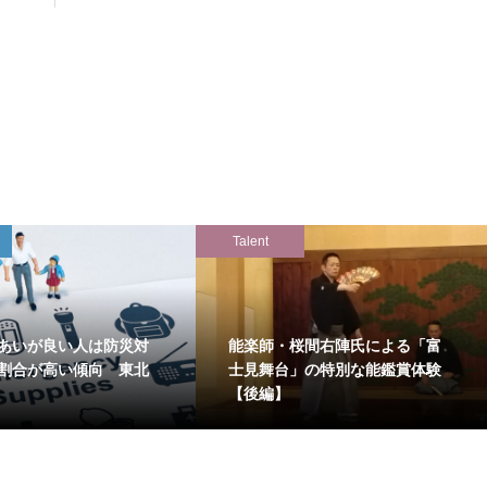
Talent
あいが良い人は防災対
能楽師・桜間右陣氏による「富
割合が高い傾向 東北
士見舞台」の特別な能鑑賞体験
【後編】