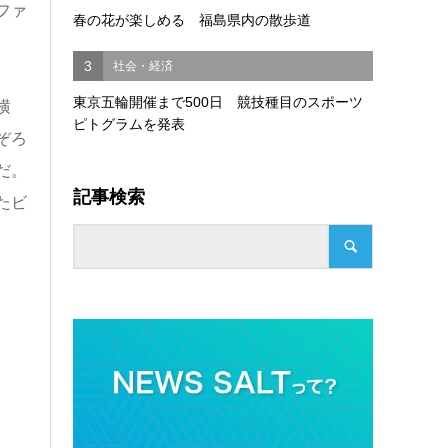
ファ
春の花が楽しめる 福島県内の散歩道
3
社会・経済
東京五輪開催まで500日 競技種目のスポーツ
横
ピトグラムを発表
ぞろ
だ。
記事検索
たビ