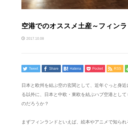
空港でのオススメ土産～フィンラ
2017.10.08
Tweet
Share
Hatena
Pocket
RSS
日本と欧州を結ぶ空の玄関として、近年ぐっと身近
る以外に、日本と中欧・東欧を結ぶハブ空港として
のだろうか？
まずフィンランドといえば、絵本やアニメで知られ