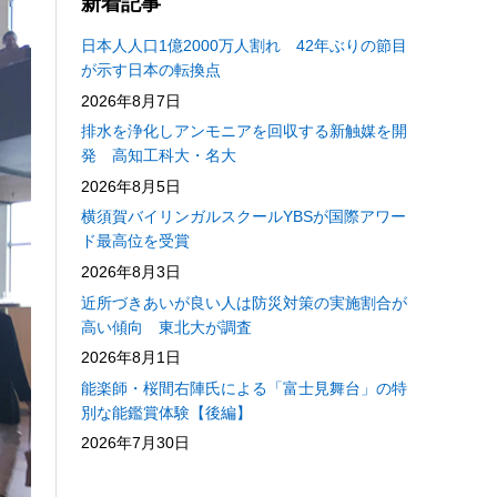
新着記事
日本人人口1億2000万人割れ 42年ぶりの節目
が示す日本の転換点
2026年8月7日
排水を浄化しアンモニアを回収する新触媒を開
発 高知工科大・名大
2026年8月5日
横須賀バイリンガルスクールYBSが国際アワー
ド最高位を受賞
2026年8月3日
近所づきあいが良い人は防災対策の実施割合が
高い傾向 東北大が調査
2026年8月1日
能楽師・桜間右陣氏による「富士見舞台」の特
別な能鑑賞体験【後編】
2026年7月30日