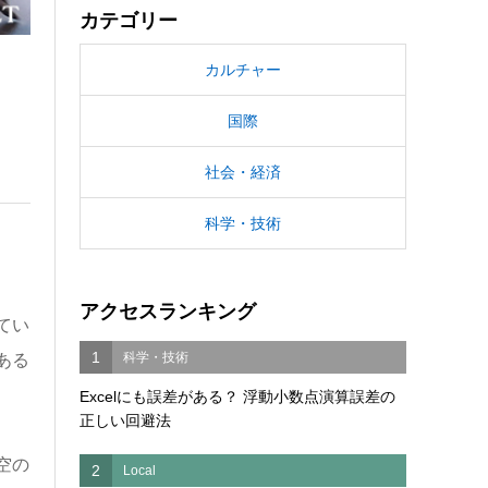
カテゴリー
カルチャー
国際
社会・経済
科学・技術
アクセスランキング
てい
1
科学・技術
ある
Excelにも誤差がある？ 浮動小数点演算誤差の
正しい回避法
空の
2
Local