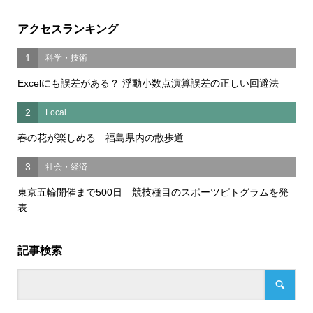
アクセスランキング
1
科学・技術
Excelにも誤差がある？ 浮動小数点演算誤差の正しい回避法
2
Local
春の花が楽しめる 福島県内の散歩道
3
社会・経済
東京五輪開催まで500日 競技種目のスポーツピトグラムを発
表
記事検索