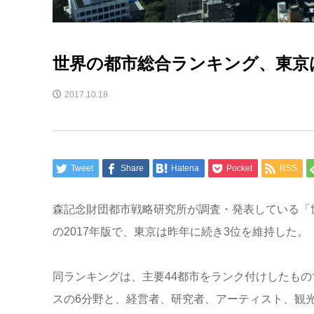
世界の都市総合ランキング、東京は
2017.10.18
Tweet
Share
Hatena
Pocket
RSS
森記念財団都市戦略研究所が調査・発表している「世界の都市総
の2017年版で、東京は昨年に続き3位を維持した。
同ランキングは、主要44都市をランク付けしたも
スの6分野と、経営者、研究者、アーティスト、観