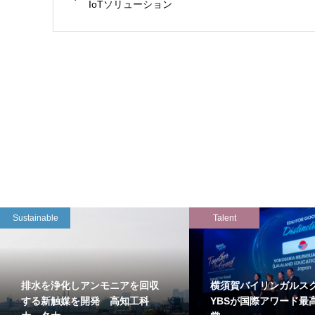
IoTソリューション
Sustainable
Talent
排水を浄化しアンモニアを回収
横須賀バイリンガルス
する新触媒を開発 高知工科
YBSが国際アワード最