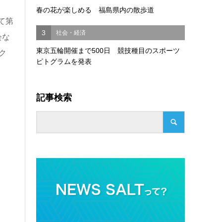
春の花が楽しめる 福島県内の散歩道
て第
3
社会・経済
会な
東京五輪開催まで500日 競技種目のスポーツ
ク
ピトグラムを発表
記事検索