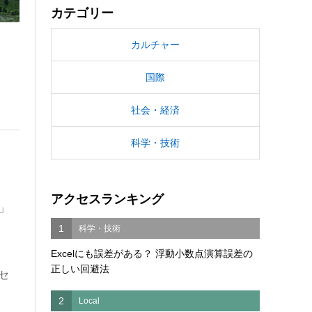
カテゴリー
カルチャー
国際
社会・経済
科学・技術
アクセスランキング
）」
1
科学・技術
Excelにも誤差がある？ 浮動小数点演算誤差の
正しい回避法
セ
2
Local