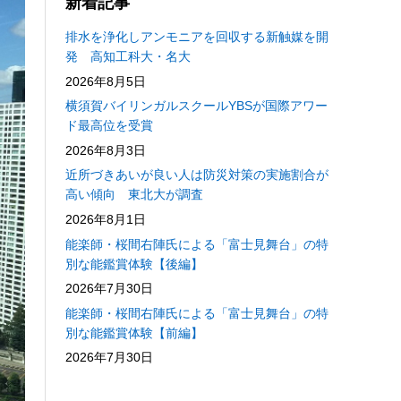
新着記事
排水を浄化しアンモニアを回収する新触媒を開
発 高知工科大・名大
2026年8月5日
横須賀バイリンガルスクールYBSが国際アワー
ド最高位を受賞
2026年8月3日
近所づきあいが良い人は防災対策の実施割合が
高い傾向 東北大が調査
2026年8月1日
能楽師・桜間右陣氏による「富士見舞台」の特
別な能鑑賞体験【後編】
2026年7月30日
能楽師・桜間右陣氏による「富士見舞台」の特
別な能鑑賞体験【前編】
2026年7月30日