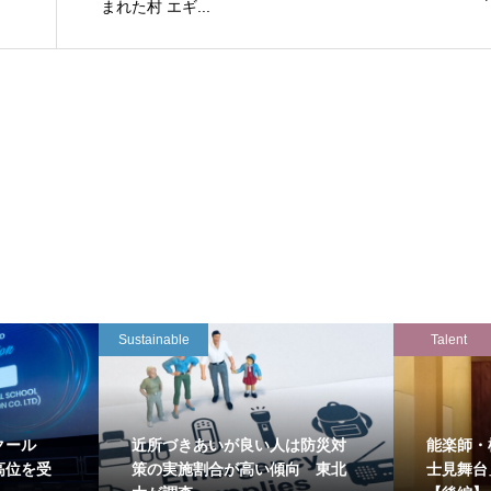
まれた村 エギ...
Sustainable
Talent
クール
近所づきあいが良い人は防災対
能楽師・
高位を受
策の実施割合が高い傾向 東北
士見舞台