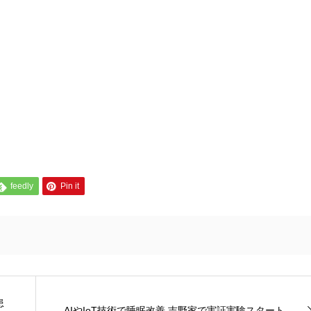
feedly
Pin it
患
AIやIoT技術で睡眠改善 吉野家で実証実験スタート