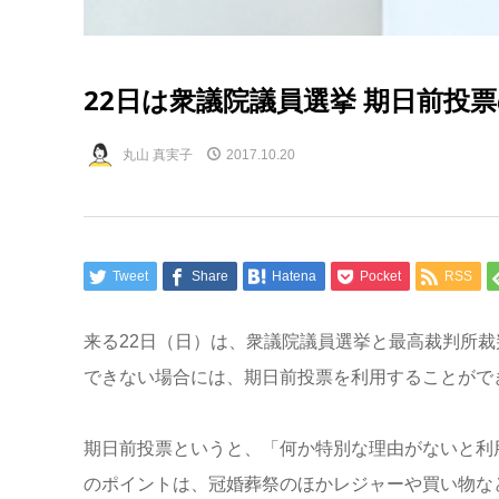
22日は衆議院議員選挙 期日前投
丸山 真実子
2017.10.20
Tweet
Share
Hatena
Pocket
RSS
来る22日（日）は、衆議院議員選挙と最高裁判所
できない場合には、期日前投票を利用することがで
期日前投票というと、「何か特別な理由がないと利
のポイントは、冠婚葬祭のほかレジャーや買い物な