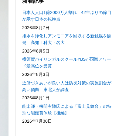
新着記事
日本人人口1億2000万人割れ 42年ぶりの節目
が示す日本の転換点
2026年8月7日
排水を浄化しアンモニアを回収する新触媒を開
発 高知工科大・名大
2026年8月5日
横須賀バイリンガルスクールYBSが国際アワー
ド最高位を受賞
2026年8月3日
近所づきあいが良い人は防災対策の実施割合が
高い傾向 東北大が調査
2026年8月1日
能楽師・桜間右陣氏による「富士見舞台」の特
別な能鑑賞体験【後編】
2026年7月30日