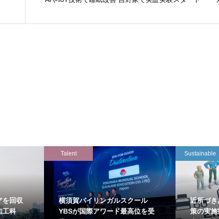
Talent
Sustainable
アを回収
横須賀バイリンガルスクール
近所づき
知工科
YBSが国際アワード最高位を受
策の実施