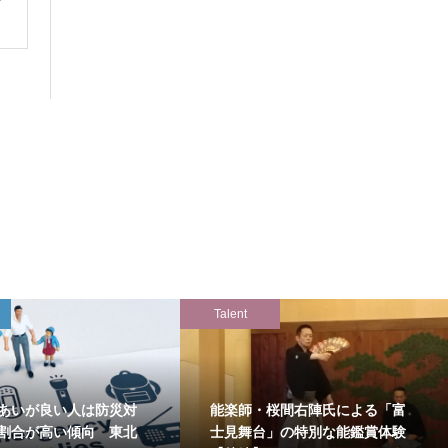
Talent
あいが良い人は防災対
能楽師・桜間右陣氏による「富
割合が高い傾向 東北
士見舞台」の特別な能鑑賞体験