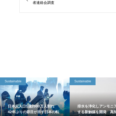
者連絡会調査
Sustainable
Sustainable
日本人人口1億2000万人割れ
排水を浄化しアンモニ
42年ぶりの節目が示す日本の転
する新触媒を開発 高