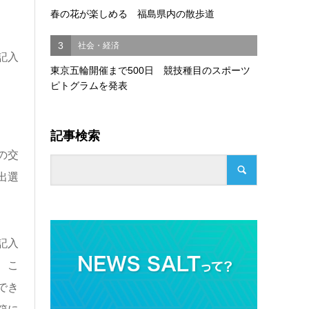
春の花が楽しめる 福島県内の散歩道
3
社会・経済
記入
東京五輪開催まで500日 競技種目のスポーツ
ピトグラムを発表
記事検索
の交
出選
記入
、こ
でき