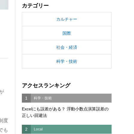
カテゴリー
カルチャー
国際
社会・経済
科学・技術
アクセスランキング
が
1
科学・技術
Excelにも誤差がある？ 浮動小数点演算誤差の
正しい回避法
制度
2
Local
でも