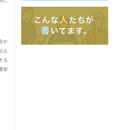
箱に
会か
伝え
きる
選挙