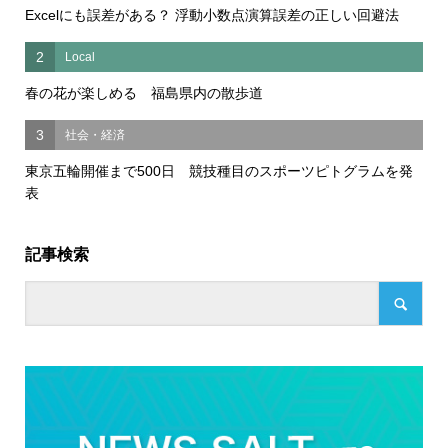
Excelにも誤差がある？ 浮動小数点演算誤差の正しい回避法
2
Local
春の花が楽しめる 福島県内の散歩道
3
社会・経済
東京五輪開催まで500日 競技種目のスポーツピトグラムを発
表
記事検索