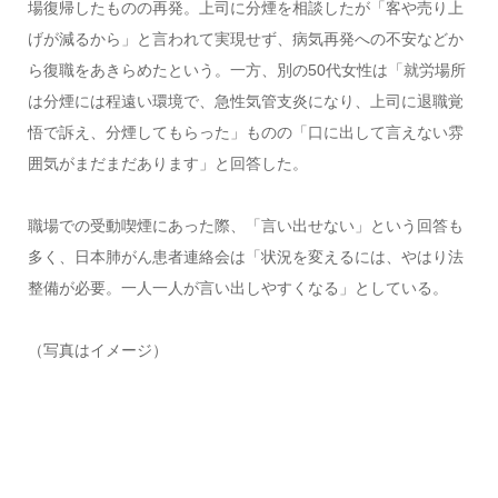
場復帰したものの再発。上司に分煙を相談したが「客や売り上
げが減るから」と言われて実現せず、病気再発への不安などか
ら復職をあきらめたという。一方、別の50代女性は「就労場所
は分煙には程遠い環境で、急性気管支炎になり、上司に退職覚
悟で訴え、分煙してもらった」ものの「口に出して言えない雰
囲気がまだまだあります」と回答した。
職場での受動喫煙にあった際、「言い出せない」という回答も
多く、日本肺がん患者連絡会は「状況を変えるには、やはり法
整備が必要。一人一人が言い出しやすくなる」としている。
（写真はイメージ）