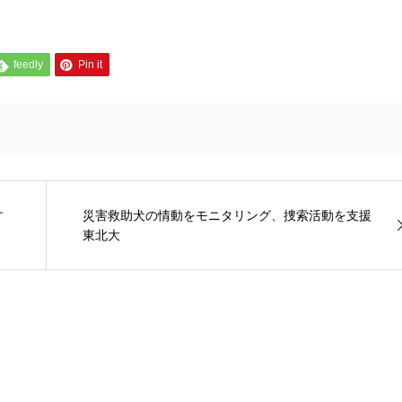
feedly
Pin it
す
災害救助犬の情動をモニタリング、捜索活動を支援
東北大