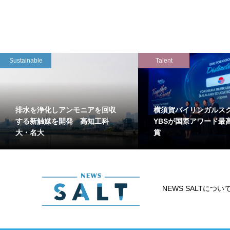
Sustainable
Talent
排水を浄化しアンモニアを回収
横須賀バイリンガルス
する新触媒を開発 高知工科
YBSが国際アワード最
大・名大
賞
NEWS SALTについ