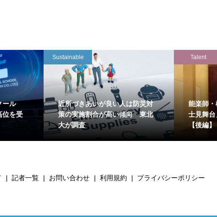
Sustainable
Talent
クール
近所づきあいが良い人は防災対
能楽師・
高位を受
策の実施割合が高い傾向 東北
士見舞台
大が調査
【後編】
て
記者一覧
お問い合わせ
利用規約
プライバシーポリシー