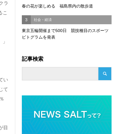
クラ
春の花が楽しめる 福島県内の散歩道
るこ
3
社会・経済
東京五輪開催まで500日 競技種目のスポーツ
ピトグラムを発表
）」
記事検索
てい
じて
％
が目