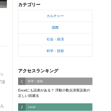
カテゴリー
カルチャー
国際
社会・経済
科学・技術
アクセスランキング
っ
1
科学・技術
T活
Excelにも誤差がある？ 浮動小数点演算誤差の
正しい回避法
組ん
2
Local