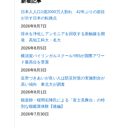
新着記事
日本人人口1億2000万人割れ 42年ぶりの節目
が示す日本の転換点
2026年8月7日
排水を浄化しアンモニアを回収する新触媒を開
発 高知工科大・名大
2026年8月5日
横須賀バイリンガルスクールYBSが国際アワー
ド最高位を受賞
2026年8月3日
近所づきあいが良い人は防災対策の実施割合が
高い傾向 東北大が調査
2026年8月1日
能楽師・桜間右陣氏による「富士見舞台」の特
別な能鑑賞体験【後編】
2026年7月30日