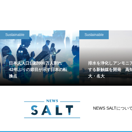
Sustainable
Sustainable
日本人人口1億2000万人割れ
排水を浄化しアンモニ
42年ぶりの節目が示す日本の転
する新触媒を開発 高
換点
大・名大
NEWS SALTについ