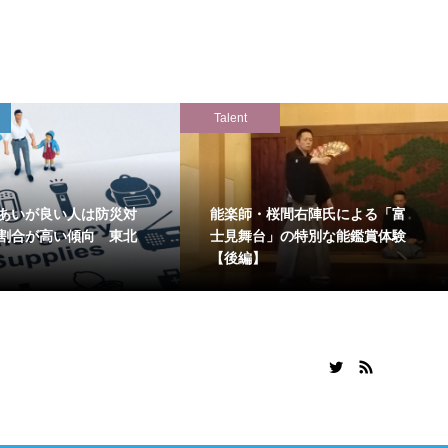
Talent
あいが良い人は防災対
能楽師・桜間右陣氏による「富
割合が高い傾向 東北
士見舞台」の特別な能鑑賞体験
【後編】