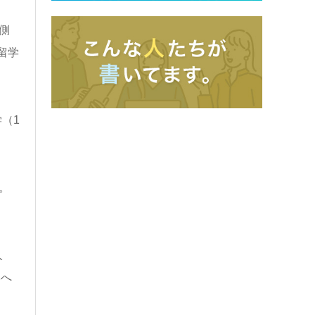
側
留学
（1
。
人
本へ