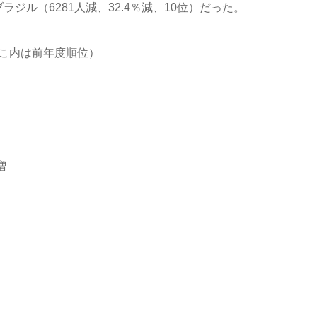
ラジル（6281人減、32.4％減、10位）だった。
っこ内は前年度順位）
増