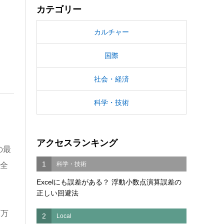
カテゴリー
カルチャー
国際
社会・経済
科学・技術
アクセスランキング
の最
1
科学・技術
生全
Excelにも誤差がある？ 浮動小数点演算誤差の
正しい回避法
2万
2
Local