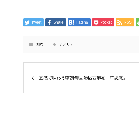
Tweet
Share
Hatena
Pocket
RSS
国際
アメリカ
五感で味わう李朝料理 港区西麻布「草思庵」