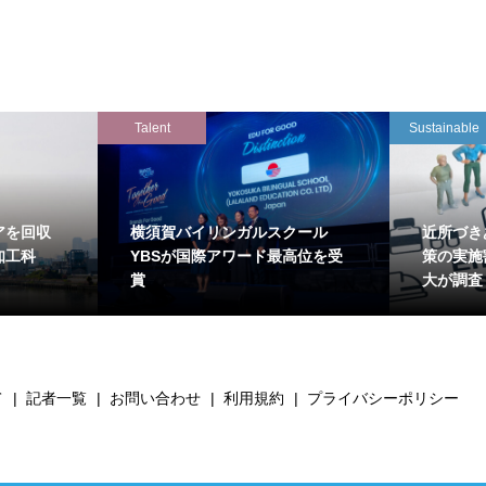
Talent
Sustainable
アを回収
横須賀バイリンガルスクール
近所づき
知工科
YBSが国際アワード最高位を受
策の実施
賞
大が調査
て
記者一覧
お問い合わせ
利用規約
プライバシーポリシー