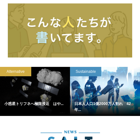
Alternative
Sustainable
小惑星トリフネへ極限接近 はや...
日本人人口1億2000万人割れ 42
年...