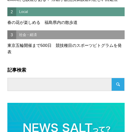
2
Local
春の花が楽しめる 福島県内の散歩道
3
社会・経済
東京五輪開催まで500日 競技種目のスポーツピトグラムを発
表
記事検索