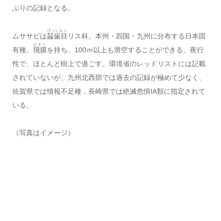
ぶりの記録となる。
げっしもく
ムササビは
齧歯目
リス科。本州・四国・九州に分布する日本固
ひまく
有種。
飛膜
を持ち、100ｍ以上も滑空することができる。夜行
性で、ほとんど樹上で過ごす。環境省のレッドリストには記載
されていないが、九州北西部では過去の記録が極めて少なく、
佐賀県では情報不足種，長崎県では絶滅危惧IA類に指定されて
いる。
（写真はイメージ）