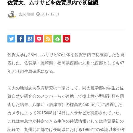
佐賀大、ムササビを佐賀県内で初確認
宮永 龍樹
2017.12.31
佐賀大学は25日、ムササビの生体を佐賀県内で初確認したと発
表した。佐賀県・長崎県・福岡県西部の九州北西部としても47
年ぶりの生息確認になる。
同大の地域志向教育研究の一環として、同大農学部の学生と佐
賀自然史研究会のメンバーらが連携して樹上性小型哺乳類を調
査した結果、八幡岳（唐津市）の標高約450m付近に設置した
カメラによって2015年8月14日にムササビが撮影されていた。
これは生息地が特定できる生体の確認情報としては佐賀県初の
記録で、九州北西部では長崎県における1968年の確認以来47年