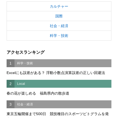
カルチャー
国際
社会・経済
科学・技術
アクセスランキング
1
科学・技術
Excelにも誤差がある？ 浮動小数点演算誤差の正しい回避法
2
Local
春の花が楽しめる 福島県内の散歩道
3
社会・経済
東京五輪開催まで500日 競技種目のスポーツピトグラムを発