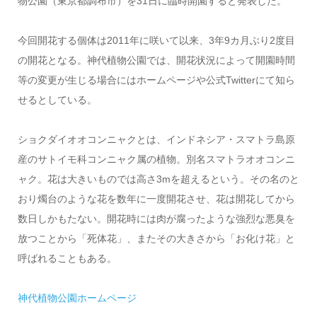
物公園（東京都調布市）を31日に臨時開園すると発表した。
今回開花する個体は2011年に咲いて以来、3年9カ月ぶり2度目
の開花となる。神代植物公園では、開花状況によって開園時間
等の変更が生じる場合にはホームページや公式Twitterにて知ら
せるとしている。
ショクダイオオコンニャクとは、インドネシア・スマトラ島原
産のサトイモ科コンニャク属の植物。別名スマトラオオコンニ
ャク。花は大きいものでは高さ3mを超えるという。その名のと
おり燭台のような花を数年に一度開花させ、花は開花してから
数日しかもたない。開花時には肉が腐ったような強烈な悪臭を
放つことから「死体花」、またその大きさから「お化け花」と
呼ばれることもある。
神代植物公園ホームページ