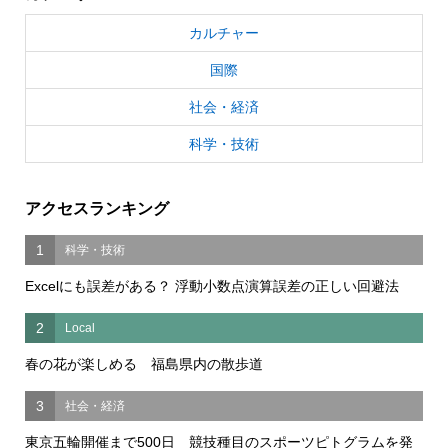
カルチャー
国際
社会・経済
科学・技術
アクセスランキング
1
科学・技術
Excelにも誤差がある？ 浮動小数点演算誤差の正しい回避法
2
Local
春の花が楽しめる 福島県内の散歩道
3
社会・経済
東京五輪開催まで500日 競技種目のスポーツピトグラムを発