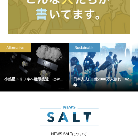
Alternative
Sustainable
小惑星トリフネへ極限接近 はや...
日本人人口1億2000万人割れ 42
年...
NEWS SALTについて