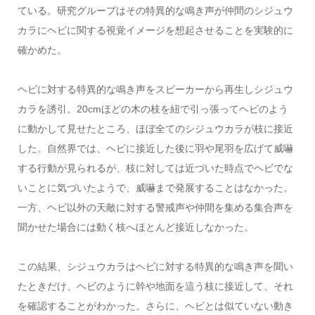
ている。研究グループはその特異的な鳴き声が仲間のシジュウ
カラにヘビに関する視覚イメージを想起させることを実験的に
確かめた。
ヘビに対する特異的な鳴き声をスピーカーから再生しシジュウ
カラを誘引。20cmほどの木の枝を紐で引っ張ってヘビのよう
に動かして見せたところ、ほぼ全てのシジュウカラが枝に接近
した。自然界では、ヘビに接近した後に羽や尾羽を広げて威嚇
する行動が見られるが、枝に対しては近づいた時点でヘビでな
いことに気づいたようで、威嚇まで発展することはなかった。
一方、ヘビ以外の天敵に対する警戒声や仲間を集める集合声を
聞かせた場合には動く枝へほとんど接近しなかった。
この結果、シジュウカラはヘビに対する特異的な鳴き声を聞い
たときだけ、ヘビのように幹や地面を這う枝に接近して、それ
を確認することがわかった。さらに、ヘビとは似ていない動き