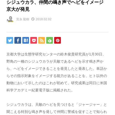
シジュウカラ、仲間の鳴き声でヘビをイメージ
京大が発見
宮永 龍樹
2018.02.02
京都大学は生態学研究センターの鈴木俊貴研究員が1月30日、
野鳥の一種のシジュウカラが天敵であるヘビを示す鳴き声か
ら、ヘビをイメージできることを発見したと発表した。単語か
らその指示対象をイメージする能力があることを、ヒト以外の
動物において示したのはこれが初めて。研究成果は同日に米国
科学アカデミー紀要電子版に掲載された。
シジュウカラは、天敵のヘビを見つけると「ジャージャー」と
聞こえる特別な鳴き声を発して仲間に警戒を促すことで知られ