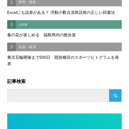
1
科学・技術
Excelにも誤差がある？ 浮動小数点演算誤差の正しい回避法
2
Local
春の花が楽しめる 福島県内の散歩道
3
社会・経済
東京五輪開催まで500日 競技種目のスポーツピトグラムを発
表
記事検索