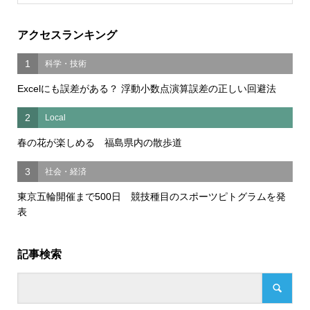
アクセスランキング
1
科学・技術
Excelにも誤差がある？ 浮動小数点演算誤差の正しい回避法
2
Local
春の花が楽しめる 福島県内の散歩道
3
社会・経済
東京五輪開催まで500日 競技種目のスポーツピトグラムを発
表
記事検索