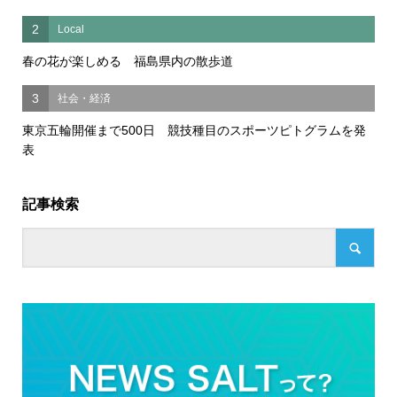
2
Local
春の花が楽しめる 福島県内の散歩道
3
社会・経済
東京五輪開催まで500日 競技種目のスポーツピトグラムを発
表
記事検索