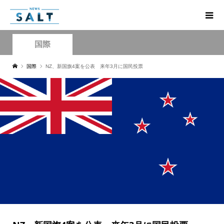
国際
国際
NZ、新国旗4案を公表 来年3月に国民投票