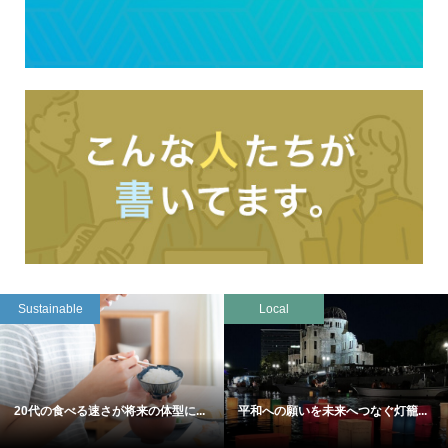
Sustainable
Local
20代の食べる速さが将来の体型に...
平和への願いを未来へつなぐ灯籠...