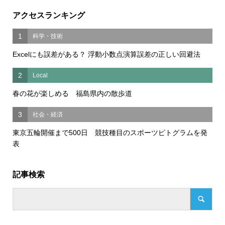
アクセスランキング
1
科学・技術
Excelにも誤差がある？ 浮動小数点演算誤差の正しい回避法
2
Local
春の花が楽しめる 福島県内の散歩道
3
社会・経済
東京五輪開催まで500日 競技種目のスポーツピトグラムを発
表
記事検索