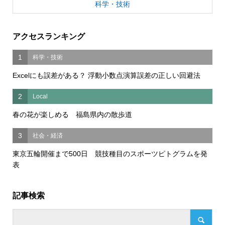
科学・技術
アクセスランキング
1
科学・技術
Excelにも誤差がある？ 浮動小数点演算誤差の正しい回避法
2
Local
春の花が楽しめる 福島県内の散歩道
3
社会・経済
東京五輪開催まで500日 競技種目のスポーツピトグラムを発
表
記事検索