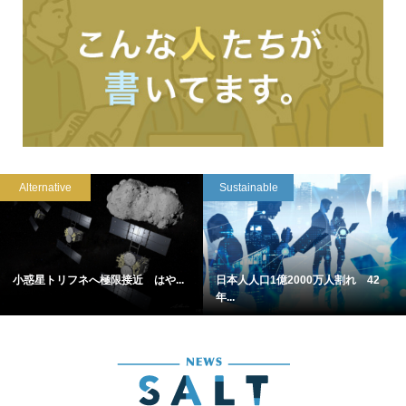
Alternative
Sustainable
小惑星トリフネへ極限接近 はや...
日本人人口1億2000万人割れ 42
年...