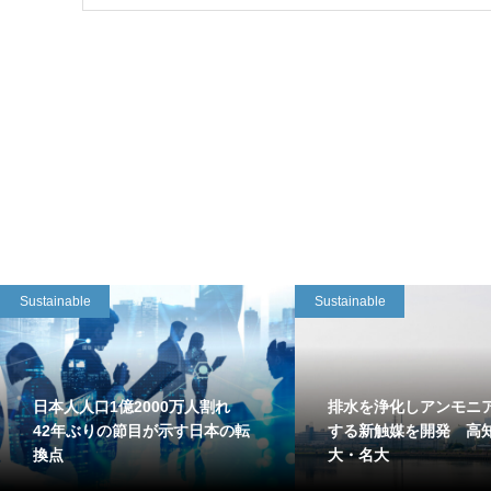
Sustainable
Sustainable
日本人人口1億2000万人割れ
排水を浄化しアンモニ
42年ぶりの節目が示す日本の転
する新触媒を開発 高
換点
大・名大