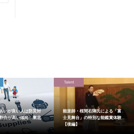
Talent
あいが良い人は防災対
能楽師・桜間右陣氏による「富
割合が高い傾向 東北
士見舞台」の特別な能鑑賞体験
【後編】