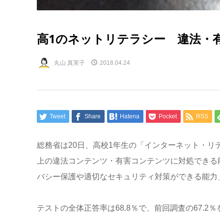
高1のネットリテラシー 違法・
丸山 真実子
2018.04.24
Tweet
Share
Hatena
Pocket
RSS
総務省は20日、高校1年生の「インターネット・
上の違法コンテンツ・有害コンテンツに対処できる能
バシー保護や適切なセキュリティ対策ができる能力」
テストの全体正答率は68.8％で、前回調査の67.