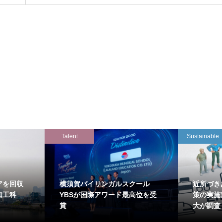
Talent
Sustainable
アを回収
横須賀バイリンガルスクール
近所づき
知工科
YBSが国際アワード最高位を受
策の実施
賞
大が調査