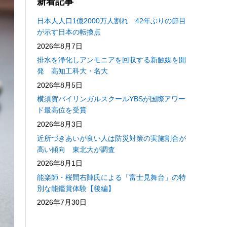
新着記事
日本人人口1億2000万人割れ 42年ぶりの節目
が示す日本の転換点
2026年8月7日
排水を浄化しアンモニアを回収する新触媒を開
発 高知工科大・名大
2026年8月5日
横須賀バイリンガルスクールYBSが国際アワー
ド最高位を受賞
2026年8月3日
近所づきあいが良い人は防災対策の実施割合が
高い傾向 東北大が調査
2026年8月1日
能楽師・桜間右陣氏による「富士見舞台」の特
別な能鑑賞体験【後編】
2026年7月30日