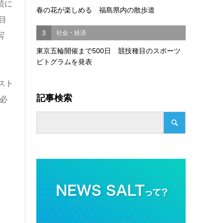
続に
春の花が楽しめる 福島県内の散歩道
目
3
社会・経済
写
東京五輪開催まで500日 競技種目のスポーツ
ピトグラムを発表
スト
記事検索
必