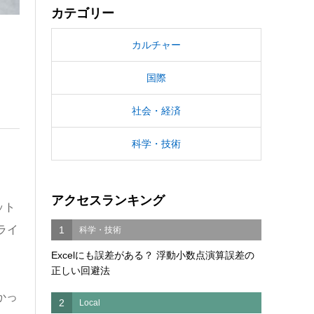
カテゴリー
カルチャー
国際
社会・経済
科学・技術
アクセスランキング
ット
ライ
1
科学・技術
Excelにも誤差がある？ 浮動小数点演算誤差の
正しい回避法
かっ
2
Local