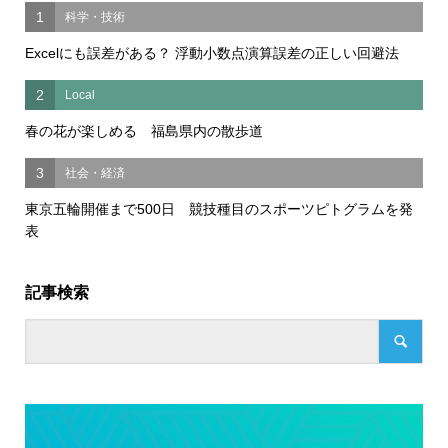
1
科学・技術
Excelにも誤差がある？ 浮動小数点演算誤差の正しい回避法
2
Local
春の花が楽しめる 福島県内の散歩道
3
社会・経済
東京五輪開催まで500日 競技種目のスポーツピトグラムを発
表
記事検索