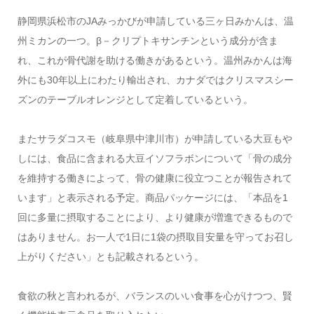
静岡県浜松市のJAみっかびが申請している三ヶ日みかんは、温
州ミカンの一つ。β－クリプトキサンチンという成分が含ま
れ、これが骨代謝を助ける働きがあるという。温州みかんは海
外にも30年以上にわたり輸出され、カナダではクリスマスシー
ズンのテーブルオレンジとして定着しているという。
またサラダコスモ（岐阜県中津川市）が申請している大豆もや
しには、食品に含まれる大豆イソフラボンについて「骨の成分
を維持する働きによって、骨の健康に役立つことが報告されて
います」と表示される予定。商品パッケージには、「本品を1
回に多量に摂取することにより、より健康が増進できるもので
はありません。お一人で1日に1袋の摂取目安量を守ってお召し
上がりください」とも記載されるという。
食欲の秋と言われるが、バランスのいい食事を心がけつつ、賢