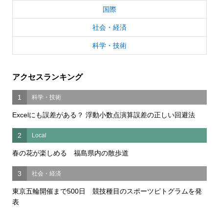
国際
社会・経済
科学・技術
アクセスランキング
1
科学・技術
Excelにも誤差がある？ 浮動小数点演算誤差の正しい回避法
2
Local
春の花が楽しめる 福島県内の散歩道
3
社会・経済
東京五輪開催まで500日 競技種目のスポーツピトグラムを発
表