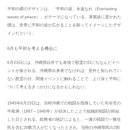
平和の礎のデザインは、「平和の波、永遠なれ（Everlasting
waves of peace）」がテーマになっている。屏風状に置かれた
礎は、世界に平和の波が広がることを願ってイメージしたデザ
インだという。
6月も平和を考える機会に
6月23日には、沖縄県以外でも各地で慰霊の日にちなんだイベ
ントが催される。沖縄県出身者でなければ、意外と知られてい
ない慰霊の日。関連イベントに触れることで、より深く平和に
ついて考えるきっかけになるかもしれない。
1945年6月23日は、当時沖縄での戦闘を指揮していた司令官の
牛島満（1887～1945年）が自決したことで組織的戦闘が終結
した日とされる。総務省の統計によると、一連の戦闘で一般住
民を含む20数万人が亡くなったとされ、当時の沖縄県民の2割