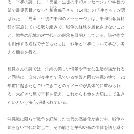
る「平和の詩」に、「児童・生徒の平和メッセージ」中学校の
さがら
部で最優秀賞となった
相良
倫子さん（14歳）の「生きる」が選
ばれた。「児童・生徒の平和のメッセージ」は、平和祈念資料
館が実施している取り組みで、戦争の経験を風化させないこと
と、戦争の記憶の次世代への継承を目的としている。詩や作文
を創作する過程で子どもたちは、戦争と平和について学び、考
える機会を得る。
相良さんの詩では、沖縄の美しい情景や幸せな生活が描かれる
と同時に、自分が今生きて見ている情景と同じ沖縄の地で、73
年前に起きたむごいできごとのイメージが具体的に重ねられ
る。大好きな島で平和を伝え、これからも命を大切にして生き
たいという決心が綴られている。
沖縄戦に限らず戦争を経験した世代の高齢化が進む中、戦争を
知らない世代に対して、その酷さと平和や命の価値を語り継ぐ