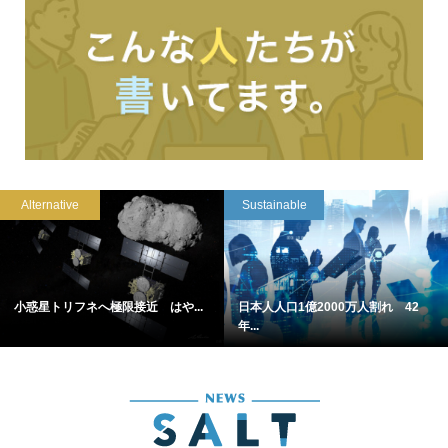
Alternative
Sustainable
小惑星トリフネへ極限接近 はや...
日本人人口1億2000万人割れ 42
年...