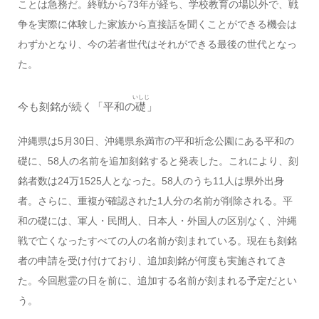
ことは急務だ。終戦から73年が経ち、学校教育の場以外で、戦
争を実際に体験した家族から直接話を聞くことができる機会は
わずかとなり、今の若者世代はそれができる最後の世代となっ
た。
いしじ
今も刻銘が続く「平和の
礎
」
沖縄県は5月30日、沖縄県糸満市の平和祈念公園にある平和の
礎に、58人の名前を追加刻銘すると発表した。これにより、刻
銘者数は24万1525人となった。58人のうち11人は県外出身
者。さらに、重複が確認された1人分の名前が削除される。平
和の礎には、軍人・民間人、日本人・外国人の区別なく、沖縄
戦で亡くなったすべての人の名前が刻まれている。現在も刻銘
者の申請を受け付けており、追加刻銘が何度も実施されてき
た。今回慰霊の日を前に、追加する名前が刻まれる予定だとい
う。