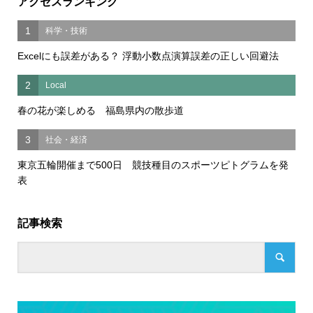
アクセスランキング
1
科学・技術
Excelにも誤差がある？ 浮動小数点演算誤差の正しい回避法
2
Local
春の花が楽しめる 福島県内の散歩道
3
社会・経済
東京五輪開催まで500日 競技種目のスポーツピトグラムを発
表
記事検索