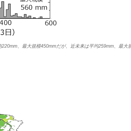
20mm、最大規模450mmだが、近未来は平均259mm、最大