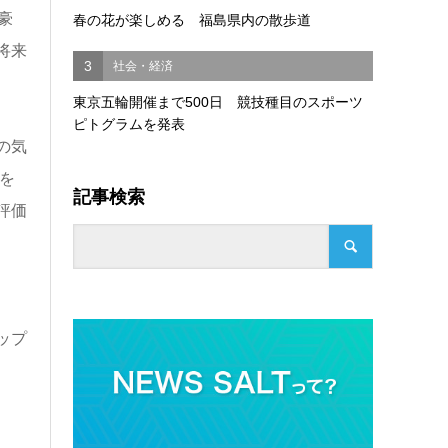
豪
春の花が楽しめる 福島県内の散歩道
将来
3
社会・経済
東京五輪開催まで500日 競技種目のスポーツ
ピトグラムを発表
の気
を
記事検索
評価
ップ