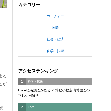
カテゴリー
カルチャー
国際
社会・経済
科学・技術
アクセスランキング
よる
1
科学・技術
とが
Excelにも誤差がある？ 浮動小数点演算誤差の
正しい回避法
2
Local
被