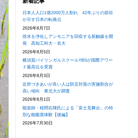
新着記事
日本人人口1億2000万人割れ 42年ぶりの節目
が示す日本の転換点
2026年8月7日
排水を浄化しアンモニアを回収する新触媒を開
発 高知工科大・名大
2026年8月5日
横須賀バイリンガルスクールYBSが国際アワー
ド最高位を受賞
2026年8月3日
近所づきあいが良い人は防災対策の実施割合が
高い傾向 東北大が調査
2026年8月1日
能楽師・桜間右陣氏による「富士見舞台」の特
別な能鑑賞体験【後編】
2026年7月30日