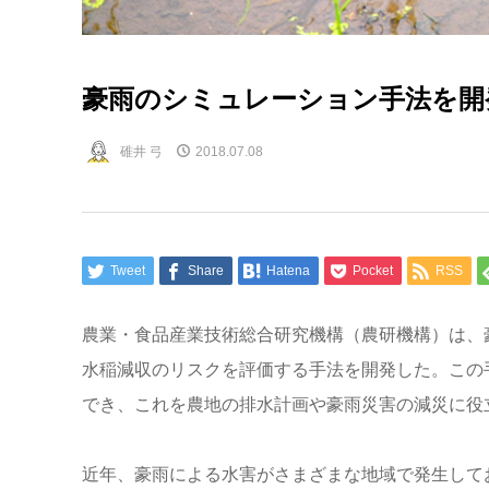
豪雨のシミュレーション手法を開
碓井 弓
2018.07.08
Tweet
Share
Hatena
Pocket
RSS
農業・食品産業技術総合研究機構（農研機構）は、
水稲減収のリスクを評価する手法を開発した。この
でき、これを農地の排水計画や豪雨災害の減災に役
近年、豪雨による水害がさまざまな地域で発生して