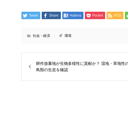
Tweet
Share
Hatena
Pocket
RSS
社会・経済
環境
耕作放棄地が生物多様性に貢献か？ 湿地・草地性
鳥類の生息を確認