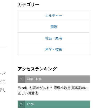
カテゴリー
カルチャー
国際
社会・経済
科学・技術
アクセスランキング
ーバ
1
科学・技術
どこ
Excelにも誤差がある？ 浮動小数点演算誤差の
活し
正しい回避法
2
Local