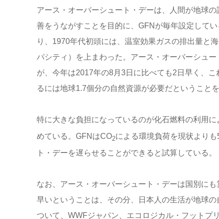
アース・オーバーシュート・デーは、人間が地球の
善をうながすことを目的に、GFNが毎年設定して
り、1970年代初頭には、温室効果ガスの排出量と
パシティ）を上まわった。アース・オーバーシュート
が、今年は2017年の8月3日に比べても2日早く
るには地球1.7個分の自然資源が必要だということ
特に大きな負担になっているのが化石燃料の利用に
めている。GFNはCO
による環境負荷を現状よりも
2
ト・デーを遅らせることができると試算している。
なお、アース・オーバーシュート・デーは国別にも算
早いということは、その分、日本人の生活が地球の
ついて、WWFジャパン、エコロジカル・フットプ