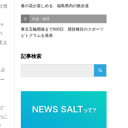
春の花が楽しめる 福島県内の散歩道
せ改
3
社会・経済
ャ
東京五輪開催まで500日 競技種目のスポーツ
の
ピトグラムを発表
支え
記事検索
を占
ュー
ど
れに
が