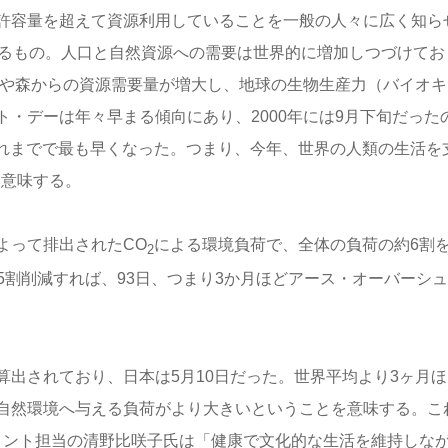
許容量を超えて資源利用していることを一般の人々に広く知ら
いるもの。人口と自然資源への需要は世界的に増加しつづけてお
海や森からの資源需要量が増大し、地球の生物生産力（バイオキ
・デーは年々早まる傾向にあり、2000年には9月下旬だった
、これまでで最も早くなった。つまり、今年、世界の人類の生活を
を意味する。
よって排出されたCO
による環境負荷で、全体の負荷の約6割
2
5割削減すれば、93日、つまり3か月ほどアース・オーバーシ
出されており、日本は5月10日だった。世界平均より3ヶ月ほ
自然環境へ与える負荷がより大きいということを意味する。こ
リント担当の清野比咲子氏は「健康で文化的な生活を維持しな