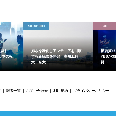
Sustainable
Talent
万人割れ
排水を浄化しアンモニアを回収
横須賀バ
日本の転
する新触媒を開発 高知工科
YBSが
大・名大
賞
て
記者一覧
お問い合わせ
利用規約
プライバシーポリシー