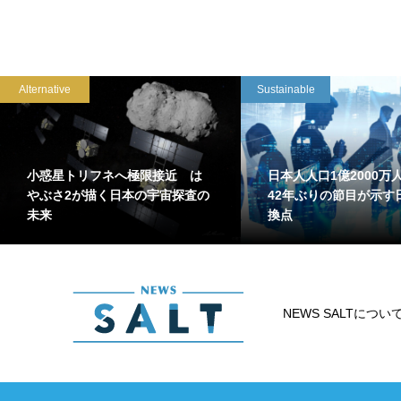
Alternative
Sustainable
小惑星トリフネへ極限接近 は
日本人人口1億2000
やぶさ2が描く日本の宇宙探査の
42年ぶりの節目が示す
未来
換点
NEWS SALTについ