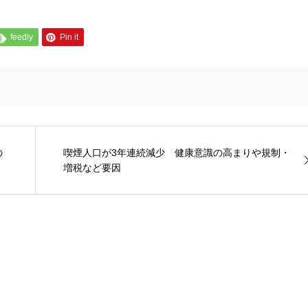
feedly
Pin it
の
喫煙人口が3年連続減少 健康意識の高まりや規制・
増税など要因