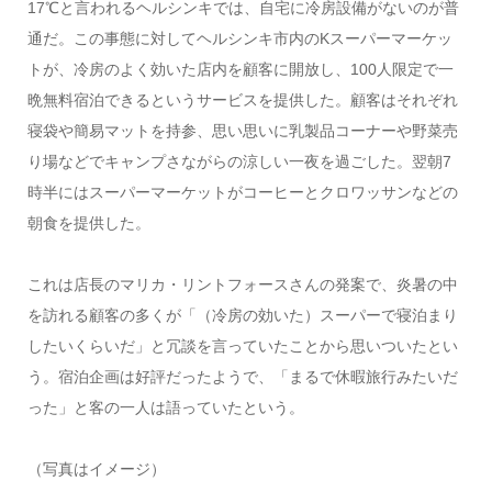
17℃と言われるヘルシンキでは、自宅に冷房設備がないのが普
通だ。この事態に対してヘルシンキ市内のKスーパーマーケッ
トが、冷房のよく効いた店内を顧客に開放し、100人限定で一
晩無料宿泊できるというサービスを提供した。顧客はそれぞれ
寝袋や簡易マットを持参、思い思いに乳製品コーナーや野菜売
り場などでキャンプさながらの涼しい一夜を過ごした。翌朝7
時半にはスーパーマーケットがコーヒーとクロワッサンなどの
朝食を提供した。
これは店長のマリカ・リントフォースさんの発案で、炎暑の中
を訪れる顧客の多くが「（冷房の効いた）スーパーで寝泊まり
したいくらいだ」と冗談を言っていたことから思いついたとい
う。宿泊企画は好評だったようで、「まるで休暇旅行みたいだ
った」と客の一人は語っていたという。
（写真はイメージ）