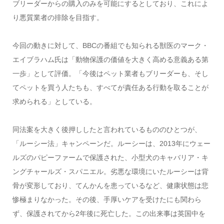
ブリーダーからの購入のみを可能にするとしており、これによ
り悪質業者の排除を目指す。
今回の動きに対して、BBCの番組でも知られる獣医のマーク・
エイブラハム氏は「動物保護の価値を大きく高める意義ある第
一歩」として評価。「今後はペット業者もブリーダーも、そし
てペットを買う人たちも、すべてが責任ある行動を取ることが
求められる」としている。
同法案を大きく後押ししたと言われているもののひとつが、
「ルーシー法」キャンペーンだ。ルーシーは、2013年にウェー
ルズのパピーファームで保護された、小型犬のキャバリア・キ
ングチャールズ・スパニエル。劣悪な環境にいたルーシーは背
骨が変形しており、てんかんを患っているなど、健康状態は悲
惨極まりなかった。その後、手厚いケアを受けたにも関わら
ず、保護されてから2年後に死亡した。この出来事は英国中を