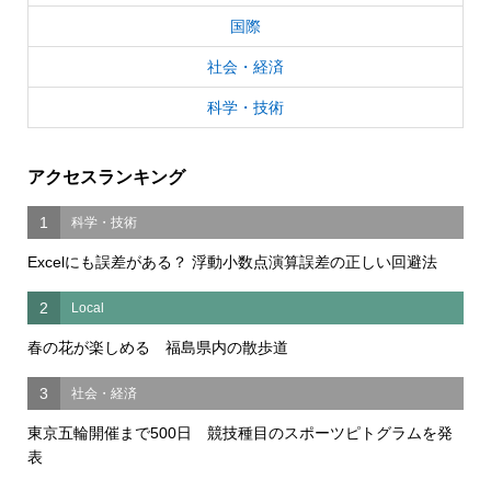
国際
社会・経済
科学・技術
アクセスランキング
1
科学・技術
Excelにも誤差がある？ 浮動小数点演算誤差の正しい回避法
2
Local
春の花が楽しめる 福島県内の散歩道
3
社会・経済
東京五輪開催まで500日 競技種目のスポーツピトグラムを発
表