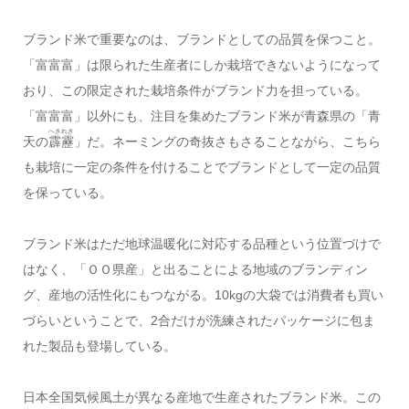
ブランド米で重要なのは、ブランドとしての品質を保つこと。
「富富富」は限られた生産者にしか栽培できないようになって
おり、この限定された栽培条件がブランド力を担っている。
「富富富」以外にも、注目を集めたブランド米が青森県の「青
へきれき
天の
霹靂
」だ。ネーミングの奇抜さもさることながら、こちら
も栽培に一定の条件を付けることでブランドとして一定の品質
を保っている。
ブランド米はただ地球温暖化に対応する品種という位置づけで
はなく、「ＯＯ県産」と出ることによる地域のブランディン
グ、産地の活性化にもつながる。10kgの大袋では消費者も買い
づらいということで、2合だけが洗練されたパッケージに包ま
れた製品も登場している。
日本全国気候風土が異なる産地で生産されたブランド米。この