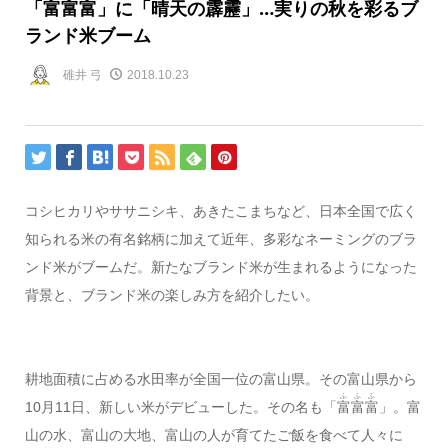
「富富富」に「晴天の霹靂」…実りの秋を彩るブ
ランド米ブーム
碓井 弓
2018.10.23
コシヒカリやササニシキ、あきたこまちなど、日本全国で広く
知られる米の有名銘柄に加えて近年、多彩なネーミングのブラ
ンド米がブームだ。新たなブランド米が生まれるようになった
背景と、ブランド米の楽しみ方を紹介したい。
耕地面積に占める水田率が全国一位の富山県。その富山県から
ふふふ
10月11日、新しい米がデビューした。その名も「
富富富
」。富
山の水、富山の大地、富山の人が育てたご飯を食べて人々に