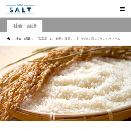
社会・経済
社会・経済
「富富富」に「晴天の霹靂」…実りの秋を彩るブランド米ブーム