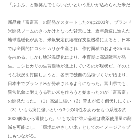
「ふふふ」と微笑んでもらいたいという思いが込められた米だ
新品種「富富富」の開発がスタートしたのは2003年。ブランド
米開発ブームのきっかけとなった背景には、近年急速に進んだ
地球温暖化がある。米穀安定供給確保支援機構によると、日本
では全国的にコシヒカリが生産され、作付面積のおよそ35.6％
を占める。しかし地球温暖化により、生育期に高温障害が発
生。コシヒカリの生育適地が北上しているのが現状だ。そのよ
うな状況を打開しようと、各県で独自の品種づくりが始まり、
日本中でブランド米が発表されるようになった。富山県でも、
異常気象に耐えうる強い米を作ろうと始まったのが「富富富」
の開発だった。（1）高温に強い（2）背丈が低く倒伏しにくい
（3）いもち病に強いという3つの特性をあわせもつ系統を約
3000個体から選抜した。いもち病に強い品種は農薬使用量の削
減を可能にし、「環境にやさしい米」としてのイメージアップ
にもつながる。