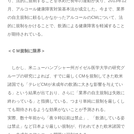
り、法的に規制することを求めた長年の運動が実り、2013年12
月、アルコール健康障害対策基本法が成立した。今まで、業界
の自主規制に頼るしかなかったアルコールのCMについて、法
的に規制をかけることで、飲酒による健康障害を軽減すること
が期待されている。
＜ＣＭ規制に限界＞
しかし、米ニューハンプシャー州ガイゼル医学大学の研究グ
ループの研究によれば、すでに厳しくCMを規制してきた欧米
諸国でも「テレビCMが未成年の飲酒に大きな影響を与えてい
る」という結果が出ており、さらに「業界の自主規制は失敗に
終わっている」と指摘している。つまり単純に規制を厳しくし
ても期待されるような効果がないことが予測される。
実際、数十年前から「夜９時以前は禁止」、「飲酒している姿
は禁止」など日本より厳しい規制が、行われてきた欧米諸国で