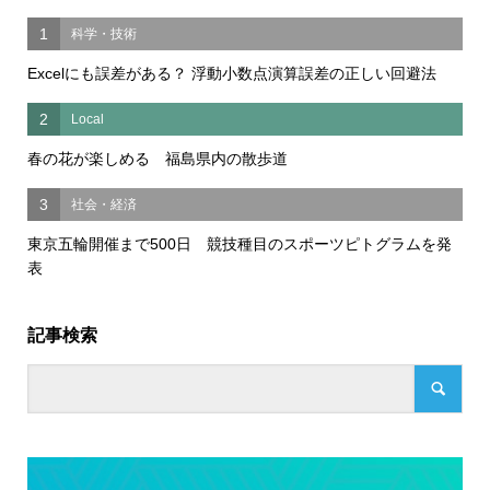
1
科学・技術
Excelにも誤差がある？ 浮動小数点演算誤差の正しい回避法
2
Local
春の花が楽しめる 福島県内の散歩道
3
社会・経済
東京五輪開催まで500日 競技種目のスポーツピトグラムを発
表
記事検索