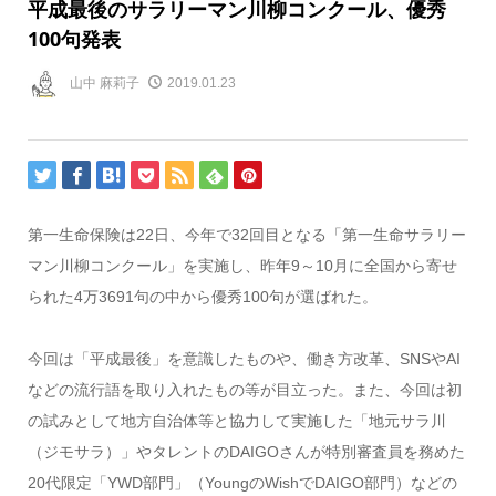
平成最後のサラリーマン川柳コンクール、優秀
100句発表
山中 麻莉子
2019.01.23
第一生命保険は22日、今年で32回目となる「第一生命サラリー
マン川柳コンクール」を実施し、昨年9～10月に全国から寄せ
られた4万3691句の中から優秀100句が選ばれた。
今回は「平成最後」を意識したものや、働き方改革、SNSやAI
などの流行語を取り入れたもの等が目立った。また、今回は初
の試みとして地方自治体等と協力して実施した「地元サラ川
（ジモサラ）」やタレントのDAIGOさんが特別審査員を務めた
20代限定「YWD部門」（YoungのWishでDAIGO部門）などの