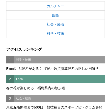
カルチャー
国際
社会・経済
科学・技術
アクセスランキング
1
科学・技術
Excelにも誤差がある？ 浮動小数点演算誤差の正しい回避法
2
Local
春の花が楽しめる 福島県内の散歩道
3
社会・経済
東京五輪開催まで500日 競技種目のスポーツピトグラムを発