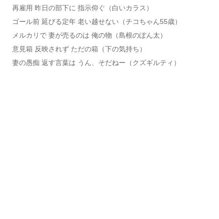
再雇用 昨日の部下に 指示仰ぐ（白いカラス）
ゴール前 延びる定年 老い越せない（チコちゃん55歳）
メルカリで 妻が売るのは 俺の物（島根のぽん太）
意見箱 反映されず ただの箱（下の気持ち）
妻の愚痴 返す言葉は うん、そだねー（クズギルティ）