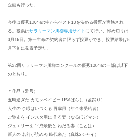
企画も行った。
今後は優秀100句の中からベスト10を決める投票が実施され
る。投票は
サラリーマン川柳専用サイト
にて行い、締め切りは
3月15日。第一生命の契約者に限らず投票ができ、投票結果は5
月下旬に発表予定だ。
第32回サラリーマン川柳コンクールの優秀100句の一部は以下
のとおり。
＊作品（雅号）
五時過ぎた カモンベイビー USAばらし（盆踊り）
人生の 余暇はいつくる 再雇用（年金未受給者）
ご馳走を インスタ用に 作る妻（なるほどマン）
ジュエリーを 平成最後と ねだる妻（ことは）
新人の 名前が読めぬ 時代来た（真珠2シャイ）