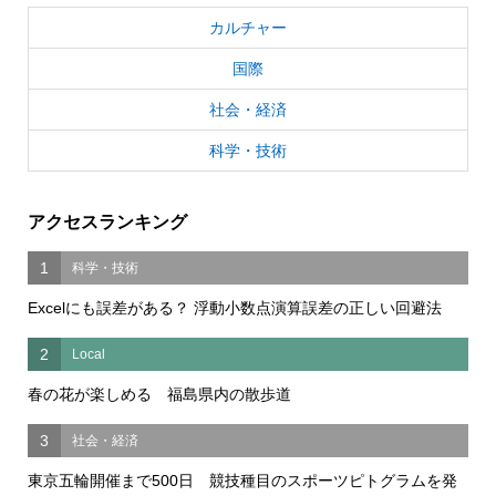
カルチャー
国際
社会・経済
科学・技術
アクセスランキング
1
科学・技術
Excelにも誤差がある？ 浮動小数点演算誤差の正しい回避法
2
Local
春の花が楽しめる 福島県内の散歩道
3
社会・経済
東京五輪開催まで500日 競技種目のスポーツピトグラムを発