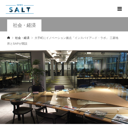
社会・経済
社会・経済
大手町にイノベーション拠点「インスパイア―ド・ラボ」 三菱地
所とSAPが開設