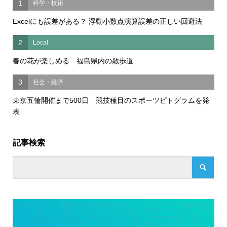
1
科学・技術
Excelにも誤差がある？ 浮動小数点演算誤差の正しい回避法
2
Local
春の花が楽しめる 福島県内の散歩道
3
社会・経済
東京五輪開催まで500日 競技種目のスポーツピトグラムを発
表
記事検索