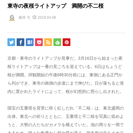
東寺の夜桜ライトアップ 満開の不二桜
碓井 弓
2019.04.08
京都・東寺のライトアップが見事だ。3月16日から始まった夜
桜ライトアップは一番の見ごろを迎えている。6日はちょうど
桜が満開。拝観開始の午後6時30分前には、東側にある正門か
ら列ができ、東寺の南側の歩道にまで伸びた。日が落ちると境
内に置かれたライトによって、桜が幻想的に照らし出された。
国宝の五重塔を背景に咲く紅しだれ「不二桜」は、東北盛岡の
出身。東北への祈りとともに、五重塔と不二桜を写真に収めよ
うと、大勢の人たちがカメラを構えていた。池の周りを一周で
きるため、様々な角度から桜や塔が見え、皆各所で足を止めて