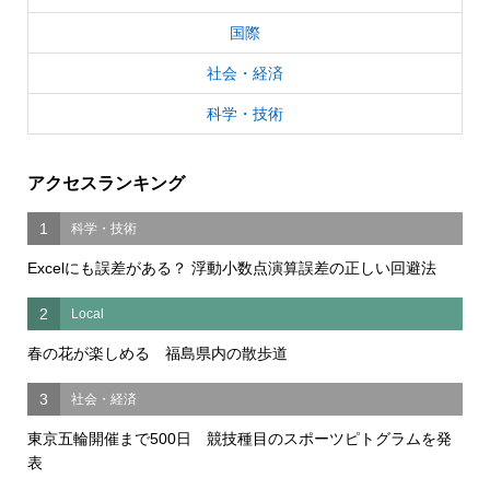
国際
社会・経済
科学・技術
アクセスランキング
1
科学・技術
Excelにも誤差がある？ 浮動小数点演算誤差の正しい回避法
2
Local
春の花が楽しめる 福島県内の散歩道
3
社会・経済
東京五輪開催まで500日 競技種目のスポーツピトグラムを発
表