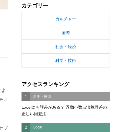
カテゴリー
カルチャー
国際
社会・経済
科学・技術
アクセスランキング
によ
1
科学・技術
ティ
Excelにも誤差がある？ 浮動小数点演算誤差の
正しい回避法
2
Local
ナブ