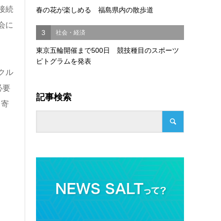
接続
春の花が楽しめる 福島県内の散歩道
会に
3
社会・経済
東京五輪開催まで500日 競技種目のスポーツ
ピトグラムを発表
クル
必要
記事検索
ち寄