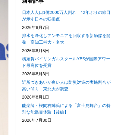
新着記事
日本人人口1億2000万人割れ 42年ぶりの節目
が示す日本の転換点
2026年8月7日
排水を浄化しアンモニアを回収する新触媒を開
発 高知工科大・名大
2026年8月5日
横須賀バイリンガルスクールYBSが国際アワー
ド最高位を受賞
2026年8月3日
近所づきあいが良い人は防災対策の実施割合が
高い傾向 東北大が調査
2026年8月1日
能楽師・桜間右陣氏による「富士見舞台」の特
別な能鑑賞体験【後編】
2026年7月30日