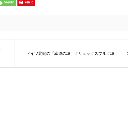
feedly
Pin it
年
ドイツ北端の「幸運の城」グリュックスブルク城