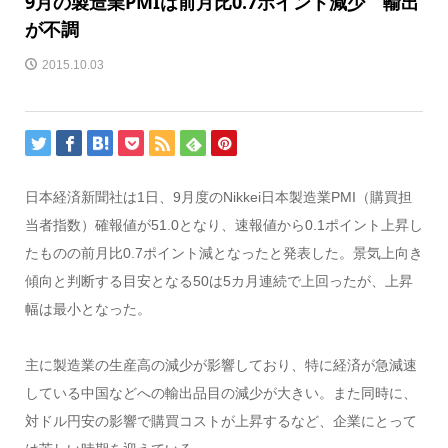
9月の製造業PMIは前月比0.7ポイント減少 輸出
が不調
2015.10.03
日本経済新聞社は1日、9月度のNikkei日本製造業PMI（購買担
当者指数）確報値が51.0となり、速報値から0.1ポイント上昇し
たものの前月比0.7ポイント減となったと発表した。景気上向き
傾向と判断する目安となる50は5カ月連続で上回ったが、上昇
幅は最小となった。
主に製造業の生産高の減少が影響しており、特に経済が急減速
している中国などへの輸出品目の減少が大きい。また同時に、
対ドル円安の影響で購買コストが上昇するなど、企業にとって