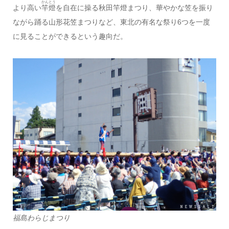
かんとう
より高い
竿燈
を自在に操る秋田竿燈まつり、華やかな笠を振り
ながら踊る山形花笠まつりなど、東北の有名な祭り6つを一度
に見ることができるという趣向だ。
福島わらじまつり