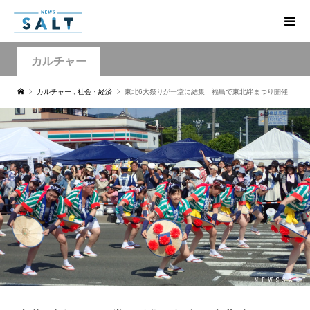
カルチャー
カルチャー
,
社会・経済
東北6大祭りが一堂に結集 福島で東北絆まつり開催