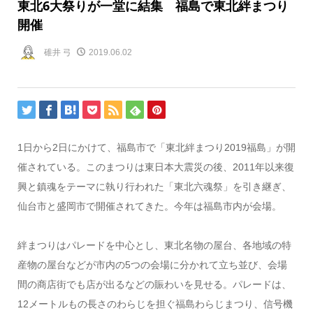
東北6大祭りが一堂に結集 福島で東北絆まつり
開催
碓井 弓
2019.06.02
1日から2日にかけて、福島市で「東北絆まつり2019福島」が開
催されている。このまつりは東日本大震災の後、2011年以来復
興と鎮魂をテーマに執り行われた「東北六魂祭」を引き継ぎ、
仙台市と盛岡市で開催されてきた。今年は福島市内が会場。
絆まつりはパレードを中心とし、東北名物の屋台、各地域の特
産物の屋台などが市内の5つの会場に分かれて立ち並び、会場
間の商店街でも店が出るなどの賑わいを見せる。パレードは、
12メートルもの長さのわらじを担ぐ福島わらじまつり、信号機